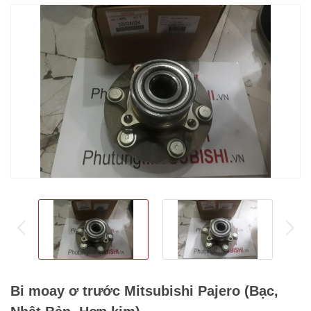
prev
ne
Bi moay ơ trước Mitsubishi Pajero (Bạc,