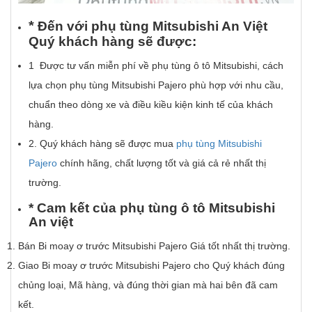
*
Đ
ế
n v
ớ
i ph
ụ
t
ù
ng Mitsubishi An Vi
ệ
t
Qu
ý
kh
á
ch h
à
ng s
ẽ
đ
ượ
c:
1 Được tư vấn miễn phí về phụ tùng ô tô Mitsubishi, cách
lựa chọn phụ tùng Mitsubishi Pajero phù hợp với nhu cầu,
chuẩn theo dòng xe và điều kiều kiện kinh tế của khách
hàng.
2. Quý khách hàng sẽ được mua
phụ tùng Mitsubishi
Pajero
chính hãng, chất lượng tốt và giá cả rẻ nhất thị
trường.
*
Cam k
ế
t c
ủ
a
ph
ụ
t
ù
ng
ô
t
ô
Mitsubishi
An vi
ệ
t
Bán Bi moay ơ trước Mitsubishi Pajero Giá tốt nhất thị trường.
Giao Bi moay ơ trước Mitsubishi Pajero cho Quý khách đúng
chủng loại, Mã hàng, và đúng thời gian mà hai bên đã cam
kết.