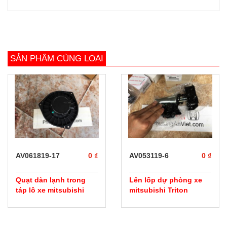
SẢN PHẨM CÙNG LOẠI
prev
next
AV061819-17
0 ₫
AV053119-6
0 ₫
Quạt dàn lạnh trong
Lên lốp dự phòng xe
táp lô xe mitsubishi
mitsubishi Triton
Triton