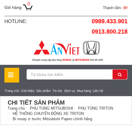
0
Giỏ hàng
Thành tiền:
0₫
0989.433.901
HOTLINE:
0913.800.218
Trang chủ
Giới thiệu
Sản phẩm
Tin tức
Dịch vụ
Mua hàng
Liên hệ
CHI TIẾT SẢN PHẨM
Trang chủ
PHỤ TÙNG MITSUBISHI
PHỤ TÙNG TRITON
HỆ THỐNG CHUYỂN ĐỘNG XE TRITON
Bi moay ơ trước Mitsubishi Pajero chính hãng