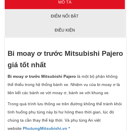
MÔ TẢ
ĐIỂM NỔI BẬT
ĐIỀU KIỆN
Bi moay
ơ
tr
ướ
c Mitsubishi Pajero
giá t
ố
t nh
ấ
t
Bi moay
ơ
tr
ướ
c Mitsubishi Pajero
là một bộ phận không
thể thiếu trong hệ thống bánh xe. Nhiệm vụ của bi moay ơ là
liên kết các bánh xe với moay ơ, bánh xe với khung xe.
Trong quá trình lưu thông xe trên đường không thể tránh khỏi
tình huống phụ tùng này bị hư hỏng theo thời gian, lúc đó
chúng ta cần thay thế kịp thời. Và phụ tùng An việt
website
PhutungMitsubishi.vn
*