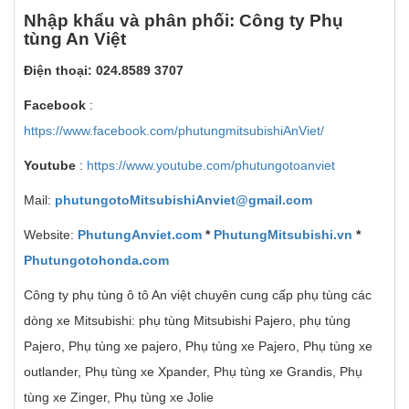
Nh
ậ
p kh
ẩ
u v
à
ph
â
n ph
ố
i: C
ô
ng ty Ph
ụ
t
ù
ng An Vi
ệ
t
Đi
ệ
n tho
ạ
i: 024.8589 3707
Facebook
:
https://www.facebook.com/phutungmitsubishiAnViet/
Youtube
:
https://www.youtube.com/phutungotoanviet
Mail:
phutungotoMitsubishiAnviet@gmail.com
Website:
PhutungAnviet.com
*
PhutungMitsubishi.vn
*
Phutungotohonda.com
Công ty phụ tùng ô tô An việt chuyên cung cấp phụ tùng các
dòng xe Mitsubishi: phụ tùng Mitsubishi Pajero, phụ tùng
Pajero, Phụ tùng xe pajero, Phụ tùng xe Pajero, Phụ tùng xe
outlander, Phụ tùng xe Xpander, Phụ tùng xe Grandis, Phụ
tùng xe Zinger, Phụ tùng xe Jolie