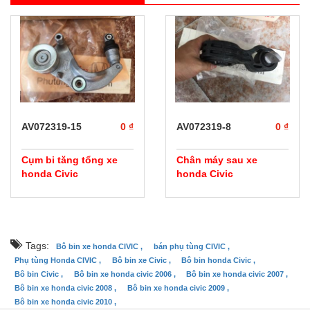
prev
next
AV072319-15
0 ₫
AV072319-8
0 ₫
Cụm bi tăng tổng xe
Chân máy sau xe
honda Civic
honda Civic
Tags:
Bô bin xe honda CIVIC ,
bán phụ tùng CIVIC ,
Phụ tùng Honda CIVIC ,
Bô bin xe Civic ,
Bô bin honda Civic ,
Bô bin Civic ,
Bô bin xe honda civic 2006 ,
Bô bin xe honda civic 2007 ,
Bô bin xe honda civic 2008 ,
Bô bin xe honda civic 2009 ,
Bô bin xe honda civic 2010 ,