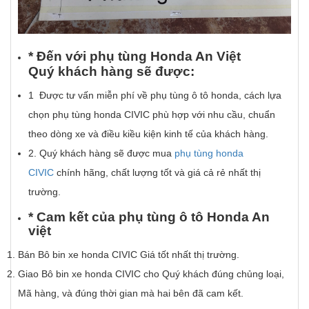
* Đ
ế
n v
ớ
i ph
ụ
t
ù
ng Honda An Vi
ệ
t
Qu
ý
kh
á
ch h
à
ng s
ẽ
đ
ượ
c:
1 Được tư vấn miễn phí về phụ tùng ô tô honda, cách lựa
chọn phụ tùng honda CIVIC phù hợp với nhu cầu, chuẩn
theo dòng xe và điều kiều kiện kinh tế của khách hàng.
2. Quý khách hàng sẽ được mua
phụ tùng honda
CIVIC
chính hãng, chất lượng tốt và giá cả rẻ nhất thị
trường.
* Cam k
ế
t c
ủ
a
ph
ụ
t
ù
ng
ô
t
ô
Honda An
vi
ệ
t
Bán Bô bin xe honda CIVIC Giá tốt nhất thị trường.
Giao Bô bin xe honda CIVIC cho Quý khách đúng chủng loại,
Mã hàng, và đúng thời gian mà hai bên đã cam kết.