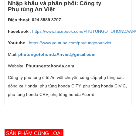
Nh
ậ
p kh
ẩ
u v
à
ph
â
n ph
ố
i: C
ô
ng ty
Ph
ụ
t
ù
ng An Vi
ệ
t
Đi
ệ
n tho
ạ
i: 024.8589 3707
Facebook
:
https://www.facebook.com/PHUTUNGOTOHONDAAN
Youtube
:
https://www.youtube.com/phutungotoanviet
Mail:
phutungotohondaAnviet@gmail.com
Website:
Phutungotohonda.com
Công ty phụ tùng ô tô An việt chuyên cung cấp phụ tùng các
dòng xe Honda: phụ tùng honda CITY, phụ tùng honda CIVIC,
phụ tùng honda CRV, phụ tùng honda Acorrd
SẢN PHẨM CÙNG LOẠI