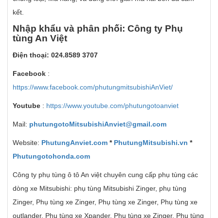
kết.
Nh
ậ
p kh
ẩ
u v
à
ph
â
n ph
ố
i: C
ô
ng ty Ph
ụ
t
ù
ng An Vi
ệ
t
Đi
ệ
n tho
ạ
i: 024.8589 3707
Facebook
:
https://www.facebook.com/phutungmitsubishiAnViet/
Youtube
:
https://www.youtube.com/phutungotoanviet
Mail:
phutungotoMitsubishiAnviet@gmail.com
Website:
PhutungAnviet.com
*
PhutungMitsubishi.vn
*
Phutungotohonda.com
Công ty phụ tùng ô tô An việt chuyên cung cấp phụ tùng các
dòng xe Mitsubishi: phụ tùng Mitsubishi Zinger, phụ tùng
Zinger, Phụ tùng xe Zinger, Phụ tùng xe Zinger, Phụ tùng xe
outlander, Phụ tùng xe Xpander, Phụ tùng xe Zinger, Phụ tùng