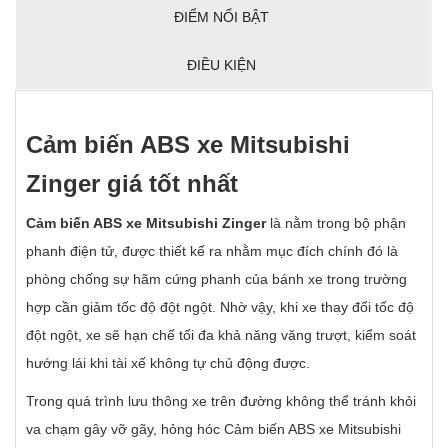
ĐIỂM NỔI BẬT
ĐIỀU KIỆN
C
ả
m bi
ế
n ABS xe Mitsubishi
Zinger giá t
ố
t nh
ấ
t
C
ả
m bi
ế
n ABS xe Mitsubishi Zinger
là nằm trong bộ phận
phanh điện tử, được thiết kế ra nhằm mục đích chính đó là
phòng chống sự hãm cứng phanh của bánh xe trong trường
hợp cần giảm tốc độ đột ngột. Nhờ vậy, khi xe thay đổi tốc độ
đột ngột, xe sẽ hạn chế tối đa khả năng văng trượt, kiểm soát
hướng lái khi tài xế không tự chủ động được.
Trong quá trình lưu thông xe trên đường không thể tránh khỏi
va chạm gây vỡ gãy, hỏng hóc Cảm biến ABS xe Mitsubishi