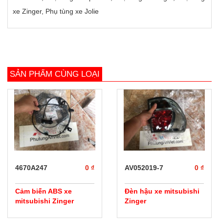
xe Zinger, Phụ tùng xe Jolie
SẢN PHẨM CÙNG LOẠI
prev
next
4670A247
0 ₫
AV052019-7
0 ₫
Cảm biến ABS xe
Đèn hậu xe mitsubishi
mitsubishi Zinger
Zinger
chính hãng