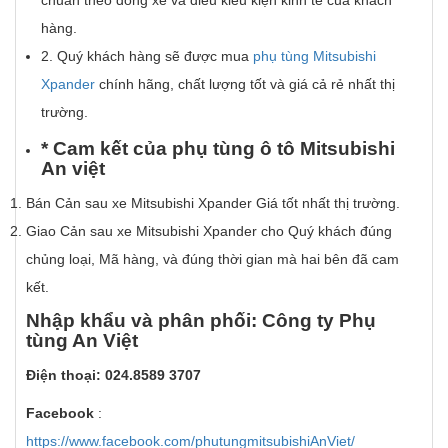
hàng.
2. Quý khách hàng sẽ được mua
phụ tùng Mitsubishi
Xpander
chính hãng, chất lượng tốt và giá cả rẻ nhất thị
trường.
*
Cam k
ế
t c
ủ
a
ph
ụ
t
ù
ng
ô
t
ô
Mitsubishi
An vi
ệ
t
Bán Cản sau xe Mitsubishi Xpander Giá tốt nhất thị trường.
Giao Cản sau xe Mitsubishi Xpander cho Quý khách đúng
chủng loại, Mã hàng, và đúng thời gian mà hai bên đã cam
kết.
Nh
ậ
p kh
ẩ
u v
à
ph
â
n ph
ố
i: C
ô
ng ty Ph
ụ
t
ù
ng An Vi
ệ
t
Đi
ệ
n tho
ạ
i: 024.8589 3707
Facebook
:
https://www.facebook.com/phutungmitsubishiAnViet/