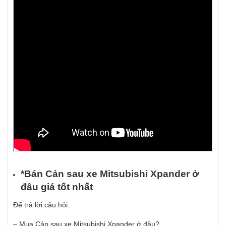
*Bán C
ả
n sau xe Mitsubishi Xpander
ở
đâ
u gi
á
t
ố
t nh
ấ
t
Để trả lời câu hỏi:
– Mua Cản sau xe Mitsubishi Xpander ở đâu?