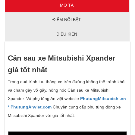
MÔ TẢ
ĐIỂM NỔI BẬT
ĐIỀU KIỆN
Cản sau xe Mitsubishi Xpander
giá t
ố
t nh
ấ
t
Trong quá trình lưu thông xe trên đường không thể tránh khỏi
va chạm gây vỡ gãy, hỏng hóc Cản sau xe Mitsubishi
Xpander. Và phụ tùng An việt website
PhutungMitsubishi.vn
* PhutungAnviet.com
Chuyên cung cấp phụ tùng dòng xe
Mitsubishi Xpander với giá tốt nhất.