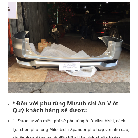
* Đ
ế
n v
ớ
i ph
ụ
t
ù
ng Mitsubishi An Vi
ệ
t
Qu
ý
kh
á
ch h
à
ng s
ẽ
đ
ượ
c:
1 Được tư vấn miễn phí về phụ tùng ô tô Mitsubishi, cách
lựa chọn phụ tùng Mitsubishi Xpander phù hợp với nhu cầu,
chuẩn theo dòng xe và điều kiều kiện kinh tế của khách