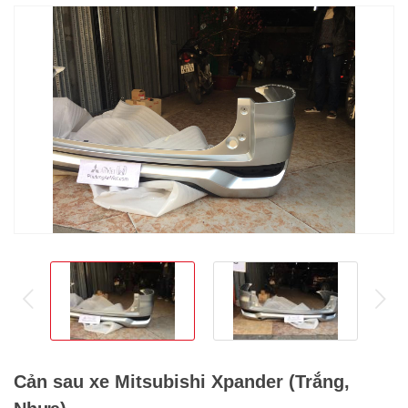
prev
ne
Cản sau xe Mitsubishi Xpander (Trắng,