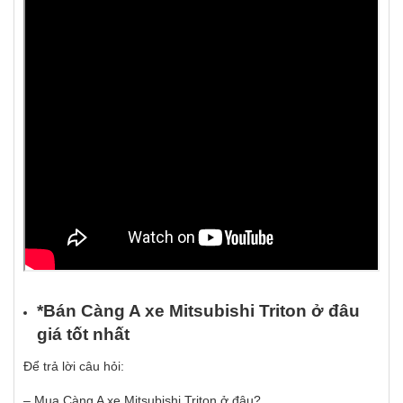
*Bán Càng A xe Mitsubishi Triton
ở
đâ
u
gi
á
t
ố
t nh
ấ
t
Để trả lời câu hỏi:
– Mua Càng A xe Mitsubishi Triton ở đâu?