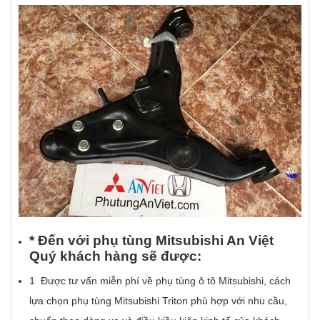
* Đ
ế
n v
ớ
i ph
ụ
t
ù
ng Mitsubishi An Vi
ệ
t
Qu
ý
kh
á
ch h
à
ng s
ẽ
đ
ượ
c:
1 Được tư vấn miễn phí về phụ tùng ô tô Mitsubishi, cách
lựa chọn phụ tùng Mitsubishi Triton phù hợp với nhu cầu,