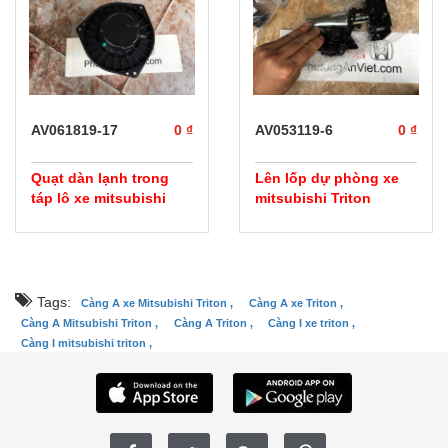
prev
next
AV061819-17
0 ₫
AV053119-6
0 ₫
Quạt dàn lạnh trong
Lên lốp dự phòng xe
táp lô xe mitsubishi
mitsubishi Triton
Triton
Tags:
Càng A xe Mitsubishi Triton ,
Càng A xe Triton ,
Càng A Mitsubishi Triton ,
Càng A Triton ,
Càng I xe triton ,
Càng I mitsubishi triton ,