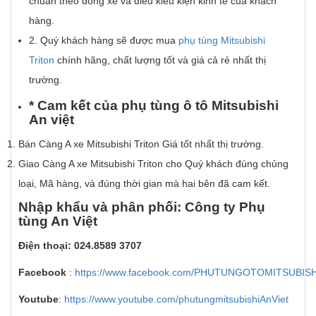
chuẩn theo dòng xe và điều kiều kiện kinh tế của khách
hàng.
2. Quý khách hàng sẽ được mua
phụ tùng Mitsubishi
Triton
chính hãng, chất lượng tốt và giá cả rẻ nhất thị
trường.
*
Cam k
ế
t c
ủ
a
ph
ụ
t
ù
ng
ô
t
ô
Mitsubishi
An vi
ệ
t
Bán Càng A xe Mitsubishi Triton Giá tốt nhất thị trường.
Giao Càng A xe Mitsubishi Triton cho Quý khách đúng chủng
loại, Mã hàng, và đúng thời gian mà hai bên đã cam kết.
Nh
ậ
p kh
ẩ
u v
à
ph
â
n ph
ố
i: C
ô
ng ty Ph
ụ
t
ù
ng An Vi
ệ
t
Đi
ệ
n tho
ạ
i: 024.8589 3707
Facebook
:
https://www.facebook.com/PHUTUNGOTOMITSUBIS
Youtube
:
https://www.youtube.com/phutungmitsubishiAnViet