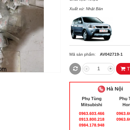
Xuất xứ: Nhật Bản
Mã sản phẩm:
AV042719-1
T
-
+
Hà Nội
Phụ Tùng
Phụ 
Mitsubishi
Ho
0963.603.466
0963.6
0913.800.218
0963.6
0984.178.948