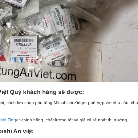
Vi
ệ
t Qu
ý
kh
á
ch h
à
ng s
ẽ
đ
ượ
c:
hi, cách lựa chọn phụ tùng Mitsubishi Zinger phù hợp với nhu cầu, chu
ishi Zinger
chính hãng, chất lượng tốt và giá cả rẻ nhất thị trường.
ishi An vi
ệ
t