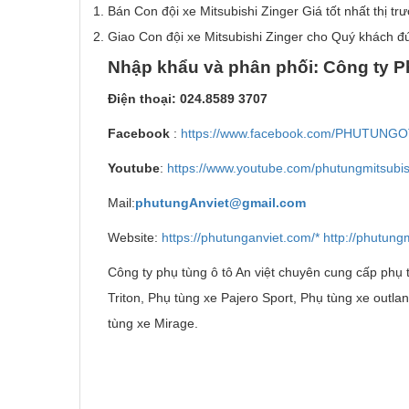
Bán Con đội xe Mitsubishi Zinger Giá tốt nhất thị tr
Giao Con đội xe Mitsubishi Zinger cho Quý khách đ
Nh
ậ
p kh
ẩ
u v
à
ph
â
n ph
ố
i: C
ô
ng ty P
Đi
ệ
n tho
ạ
i: 024.8589 3707
Facebook
:
https://www.facebook.com/PHUTUNG
Youtube
:
https://www.youtube.com/phutungmitsubis
Mail:
phutungAnviet@gmail.com
Website:
https://phutunganviet.com/*
http://phutungm
Công ty phụ tùng ô tô An việt chuyên cung cấp phụ t
Triton, Phụ tùng xe Pajero Sport, Phụ tùng xe outla
tùng xe Mirage.