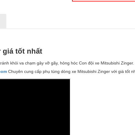
N
 giá t
ố
t nh
ấ
t
tránh khỏi va chạm gây vỡ gãy, hỏng hóc Con đội xe Mitsubishi Zinger.
.com
Chuyên cung cấp phụ tùng dòng xe Mitsubishi Zinger với giá tốt nh