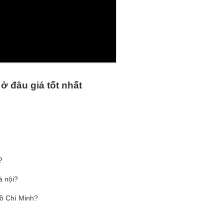
r
ở
đâ
u gi
á
t
ố
t nh
ấ
t
?
à nội?
Hồ Chí Minh?