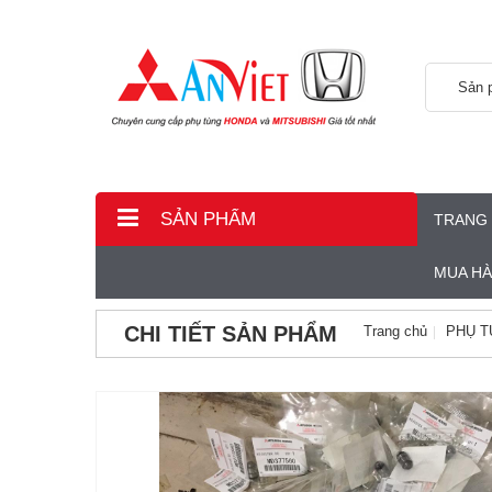
Sản 
SẢN PHẨM
TRANG
MUA H
CHI TIẾT SẢN PHẨM
Trang chủ
PHỤ T