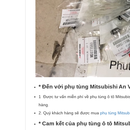
* Đ
ế
n v
ớ
i ph
ụ
t
ù
ng Mitsubishi An 
1 Được tư vấn miễn phí về phụ tùng ô tô Mitsubis
hàng.
2. Quý khách hàng sẽ được mua
phụ tùng Mitsub
*
Cam k
ế
t c
ủ
a
ph
ụ
t
ù
ng
ô
t
ô
Mitsub