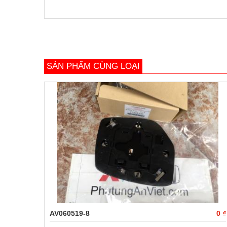
SẢN PHẨM CÙNG LOẠI
AV060519-8
0 ₫