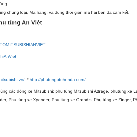
ường.
úng chủng loại, Mã hàng, và đúng thời gian mà hai bên đã cam kết.
h
ụ
t
ù
ng An Vi
ệ
t
OTOMITSUBISHIANVIET
hiAnViet
itsubishi.vn/
*
http://phutungotohonda.com/
ùng các dòng xe Mitsubishi: phụ tùng Mitsubishi Attrage, phụtùng xe La
nder, Phụ tùng xe Xpander, Phụ tùng xe Grandis, Phụ tùng xe Zinger, Ph