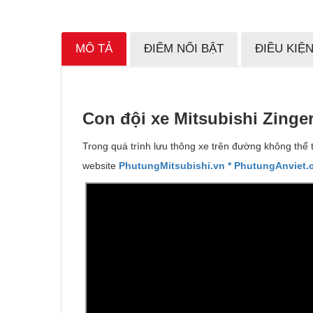
MÔ TẢ
ĐIỂM NỔI BẬT
ĐIỀU KIỆ
Con đ
ộ
i xe Mitsubishi Zinger
Trong quá trình lưu thông xe trên đường không thể 
website
PhutungMitsubishi.vn
* PhutungAnviet