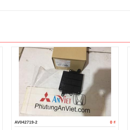
AV042719-2
0 ₫