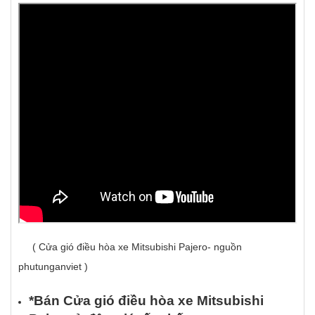
( Cửa gió điều hòa xe Mitsubishi Pajero- nguồn
phutunganviet )
*Bán C
ử
a gió đi
ề
u h
ò
a xe Mitsubishi