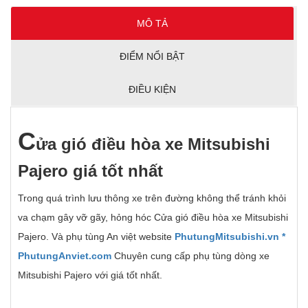
MÔ TẢ
ĐIỂM NỔI BẬT
ĐIỀU KIỆN
C
ử
a gi
ó
đ
i
ề
u h
ò
a xe Mitsubishi
Pajero giá t
ố
t nh
ấ
t
Trong quá trình lưu thông xe trên đường không thể tránh khỏi
va chạm gây vỡ gãy, hỏng hóc Cửa gió điều hòa xe Mitsubishi
Pajero. Và phụ tùng An việt website
PhutungMitsubishi.vn
*
PhutungAnviet.com
Chuyên cung cấp phụ tùng dòng xe
Mitsubishi Pajero với giá tốt nhất.