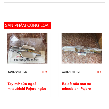
SẢN PHẨM CÙNG LOẠI
prev
next
AV072619-4
0 ₫
av071919-1
0 ₫
Tay mở cửa ngoài
Ba đờ sốc sau xe
mitsubishi Pajero ngân
mitsubishi Pajero
hàng