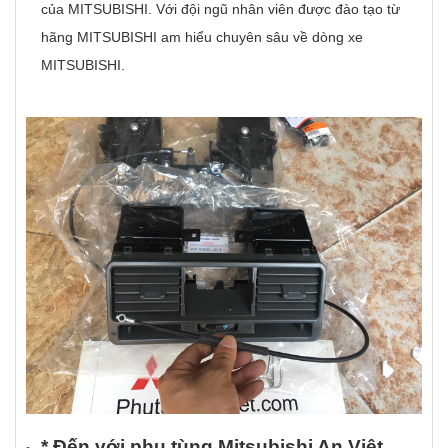
của MITSUBISHI. Với đội ngũ nhân viên được đào tạo từ
hãng MITSUBISHI am hiểu chuyên sâu về dòng xe
MITSUBISHI.
* Đ
ế
n v
ớ
i ph
ụ
t
ù
ng Mitsubishi An Vi
ệ
t