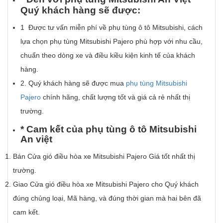
Qu
ý
kh
á
ch h
à
ng s
ẽ
đ
ượ
c:
1 Được tư vấn miễn phí về phụ tùng ô tô Mitsubishi, cách
lựa chọn phụ tùng Mitsubishi Pajero phù hợp với nhu cầu,
chuẩn theo dòng xe và điều kiều kiện kinh tế của khách
hàng.
2. Quý khách hàng sẽ được mua
phụ tùng Mitsubishi
Pajero
chính hãng, chất lượng tốt và giá cả rẻ nhất thị
trường.
*
Cam k
ế
t c
ủ
a
ph
ụ
t
ù
ng
ô
t
ô
Mitsubishi
An vi
ệ
t
Bán Cửa gió điều hòa xe Mitsubishi Pajero Giá tốt nhất thị
trường.
Giao Cửa gió điều hòa xe Mitsubishi Pajero cho Quý khách
đúng chủng loại, Mã hàng, và đúng thời gian mà hai bên đã
cam kết.