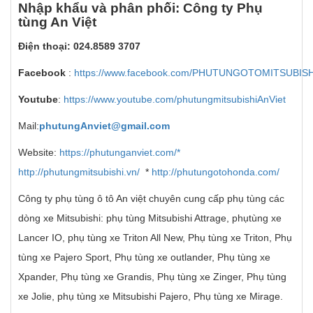
Nh
ậ
p kh
ẩ
u v
à
ph
â
n ph
ố
i: C
ô
ng ty Ph
ụ
t
ù
ng An Vi
ệ
t
Đi
ệ
n tho
ạ
i: 024.8589 3707
Facebook
:
https://www.facebook.com/PHUTUNGOTOMITSUBIS
Youtube
:
https://www.youtube.com/phutungmitsubishiAnViet
Mail:
phutungAnviet@gmail.com
Website:
https://phutunganviet.com/*
http://phutungmitsubishi.vn/
*
http://phutungotohonda.com/
Công ty phụ tùng ô tô An việt chuyên cung cấp phụ tùng các
dòng xe Mitsubishi: phụ tùng Mitsubishi Attrage, phụtùng xe
Lancer IO, phụ tùng xe Triton All New, Phụ tùng xe Triton, Phụ
tùng xe Pajero Sport, Phụ tùng xe outlander, Phụ tùng xe
Xpander, Phụ tùng xe Grandis, Phụ tùng xe Zinger, Phụ tùng
xe Jolie, phụ tùng xe Mitsubishi Pajero, Phụ tùng xe Mirage.