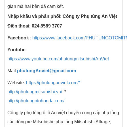
gian mà hai bên đã cam kết.
Nh
ậ
p kh
ẩ
u v
à
ph
â
n ph
ố
i: C
ô
ng ty Ph
ụ
t
ù
ng An Vi
ệ
t
Đi
ệ
n tho
ạ
i: 024.8589 3707
Facebook
:
https://www.facebook.com/PHUTUNGOTOMI
Youtube
:
https://www.youtube.com/phutungmitsubishiAnViet
Mail:
phutungAnviet@gmail.com
Website:
https://phutunganviet.com/*
http://phutungmitsubishi.vn/
*
http://phutungotohonda.com/
Công ty phụ tùng ô tô An việt chuyên cung cấp phụ tùng
các dòng xe Mitsubishi: phụ tùng Mitsubishi Attrage,