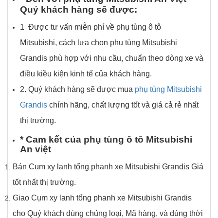
Qu
ý
kh
á
ch h
à
ng s
ẽ
đ
ượ
c:
1 Được tư vấn miễn phí về phụ tùng ô tô
Mitsubishi, cách lựa chọn phụ tùng Mitsubishi
Grandis phù hợp với nhu cầu, chuẩn theo dòng xe và
điều kiều kiện kinh tế của khách hàng.
2. Quý khách hàng sẽ được mua
phụ tùng Mitsubishi
Grandis
chính hãng, chất lượng tốt và giá cả rẻ nhất
thị trường.
*
Cam k
ế
t c
ủ
a
ph
ụ
t
ù
ng
ô
t
ô
Mitsubishi
An vi
ệ
t
Bán Cụm xy lanh tổng phanh xe Mitsubishi Grandis Giá
tốt nhất thị trường.
Giao Cụm xy lanh tổng phanh xe Mitsubishi Grandis
cho Quý khách đúng chủng loại, Mã hàng, và đúng thời