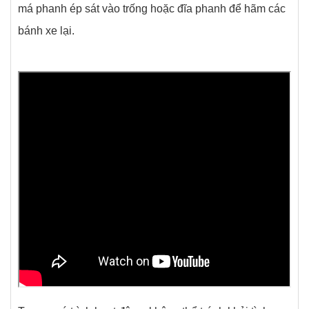
má phanh ép sát vào trống hoặc đĩa phanh để hãm các
bánh xe lại.