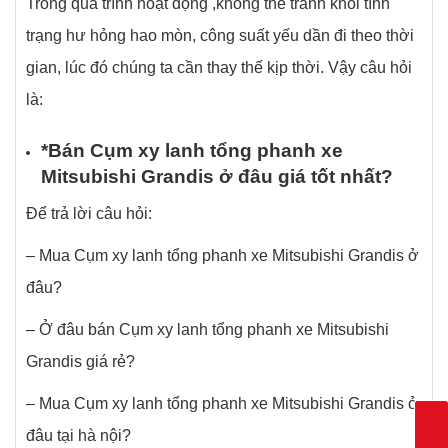
Trong quá trình hoạt động ,không thể tránh khỏi tình
trạng hư hỏng hao mòn, công suất yếu dần đi theo thời
gian, lúc đó chúng ta cần thay thế kịp thời. Vậy câu hỏi
là:
*Bán C
ụ
m xy lanh t
ổ
ng phanh xe
Mitsubishi Grandis
ở
đâ
u gi
á
t
ố
t nh
ấ
t?
Để trả lời câu hỏi:
– Mua Cụm xy lanh tổng phanh xe Mitsubishi Grandis ở
đâu?
– Ở đâu bán Cụm xy lanh tổng phanh xe Mitsubishi
Grandis giá rẻ?
– Mua Cụm xy lanh tổng phanh xe Mitsubishi Grandis ở
đâu tại hà nội?