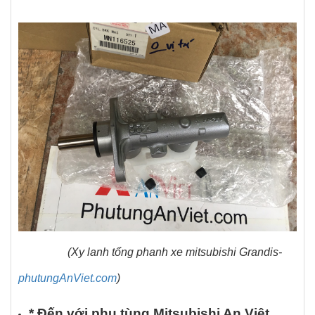
(Xy lanh tổng phanh xe mitsubishi Grandis-
phutungAnViet.com
)
* Đ
ế
n v
ớ
i ph
ụ
t
ù
ng Mitsubishi An Vi
ệ
t