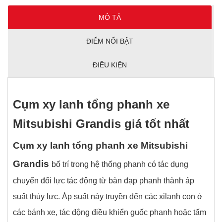
MÔ TẢ
ĐIỂM NỔI BẬT
ĐIỀU KIỆN
C
ụ
m xy lanh t
ổ
ng phanh xe
Mitsubishi Grandis giá t
ố
t nh
ấ
t
C
ụ
m xy lanh t
ổ
ng phanh xe Mitsubishi
Grandis
bố trí trong hệ thống phanh có tác dụng
chuyển đổi lực tác động từ bàn đạp phanh thành áp
suất thủy lực. Áp suất này truyền đến các xilanh con ở
các bánh xe, tác động điều khiển guốc phanh hoặc tấm