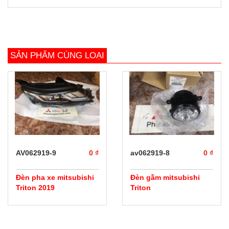
SẢN PHẨM CÙNG LOẠI
prev
next
AV062919-9
0 ₫
av062919-8
0 ₫
Đèn pha xe mitsubishi
Đèn gầm mitsubishi
Triton 2019
Triton