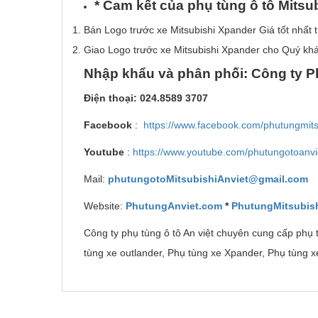
*
Cam k
ế
t c
ủ
a
ph
ụ
t
ù
ng
ô
t
ô
Mitsub
Bán Logo trước xe Mitsubishi Xpander Giá tốt nhất t
Giao Logo trước xe Mitsubishi Xpander cho Quý khá
Nh
ậ
p kh
ẩ
u v
à
ph
â
n ph
ố
i: C
ô
ng ty P
Đi
ệ
n tho
ạ
i: 024.8589 3707
Facebook
:
https://www.facebook.com/phutungmits
Youtube
:
https://www.youtube.com/phutungotoanvi
Mail:
phutungotoMitsubishiAnviet@gmail.com
Website:
PhutungAnviet.com
*
PhutungMitsubish
Công ty phụ tùng ô tô An việt chuyên cung cấp phụ t
tùng xe outlander, Phụ tùng xe Xpander, Phụ tùng xe