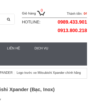
0
Giỏ hàng
Thành tiền:
0₫
0989.433.901
HOTLINE:
0913.800.218
LIÊN HỆ
DỊCH VỤ
XPANDER
Logo trước xe Mitsubishi Xpander chính hãng
shi Xpander (Bạc, Inox)
r