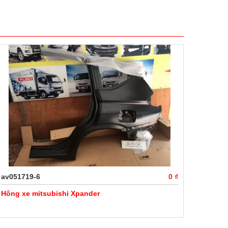
av051719-6
0 ₫
Hông xe mitsubishi Xpander