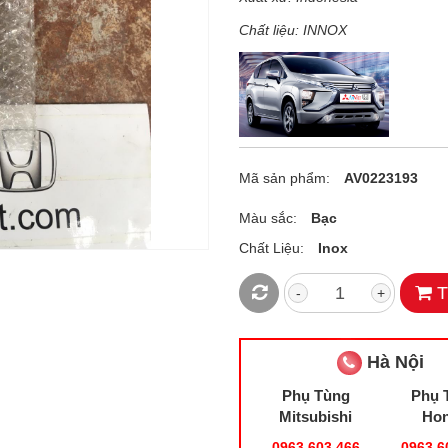
Chất liệu: INNOX
Mã sản phẩm:
AV0223193
Màu sắc:
Bạc
Chất Liệu:
Inox
T
-
+
Hà Nội
Phụ Tùng
Phụ 
Mitsubishi
Ho
0963.603.466
0963.6