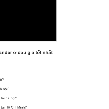
pander
ở
đâ
u gi
á
t
ố
t nh
ấ
t
rẻ?
à nội?
tại hà nội?
 tại Hồ Chí Minh?