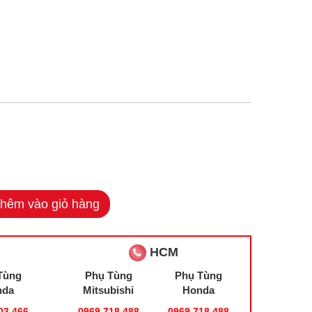
hêm vào giỏ hàng
HCM
Tùng
Phụ Tùng
Phụ Tùng
nda
Mitsubishi
Honda
03.466
0969.718.488
0969.718.488