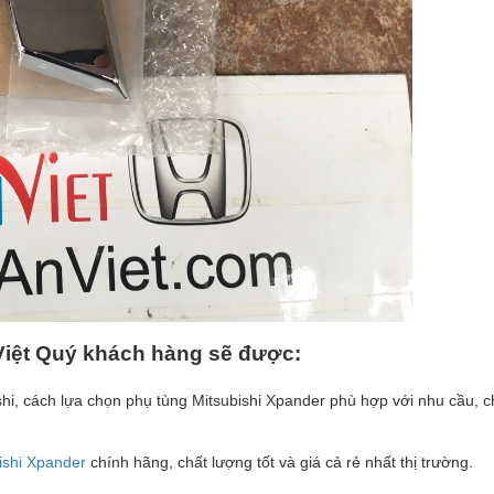
Vi
ệ
t Qu
ý
kh
á
ch h
à
ng s
ẽ
đ
ượ
c:
hi, cách lựa chọn phụ tùng Mitsubishi Xpander phù hợp với nhu cầu, ch
ishi Xpander
chính hãng, chất lượng tốt và giá cả rẻ nhất thị trường.