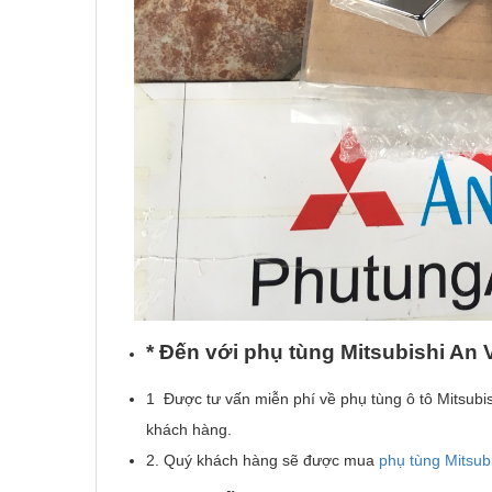
* Đ
ế
n v
ớ
i ph
ụ
t
ù
ng Mitsubishi An 
1 Được tư vấn miễn phí về phụ tùng ô tô Mitsubis
khách hàng.
2. Quý khách hàng sẽ được mua
phụ tùng Mitsub