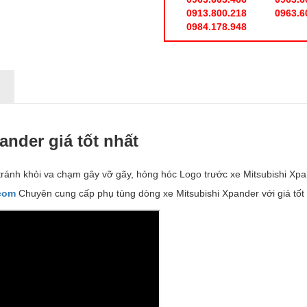
0913.800.218
0963.6
0984.178.948
N
ander giá t
ố
t nh
ấ
t
tránh khỏi va chạm gây vỡ gãy, hỏng hóc Logo trước xe Mitsubishi Xpa
.com
Chuyên cung cấp phụ tùng dòng xe Mitsubishi Xpander với giá tốt 