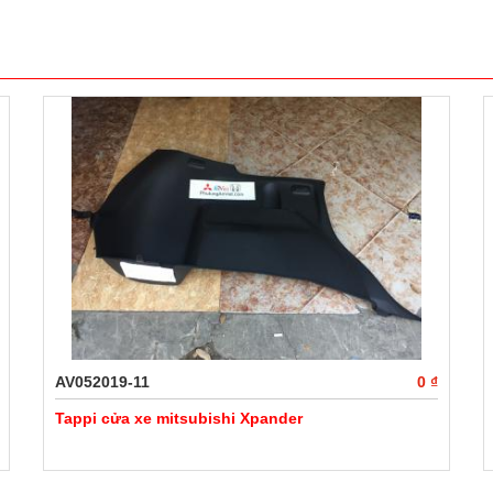
AV052019-11
0 ₫
Tappi cửa xe mitsubishi Xpander