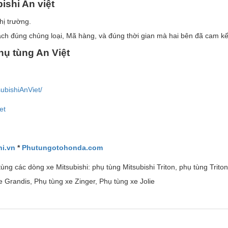
ishi An vi
ệ
t
hị trường.
ch đúng chủng loại, Mã hàng, và đúng thời gian mà hai bên đã cam kế
h
ụ
t
ù
ng An Vi
ệ
t
ubishiAnViet/
et
i.vn
*
Phutungotohonda.com
ùng các dòng xe Mitsubishi: phụ tùng Mitsubishi Triton, phụ tùng Trito
 Grandis, Phụ tùng xe Zinger, Phụ tùng xe Jolie