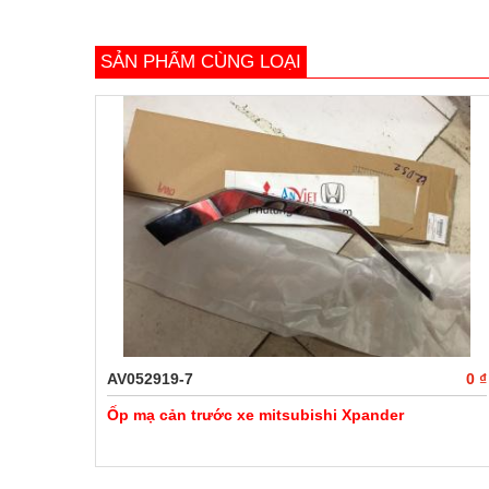
SẢN PHẨM CÙNG LOẠI
AV052919-7
0 ₫
Ốp mạ cản trước xe mitsubishi Xpander