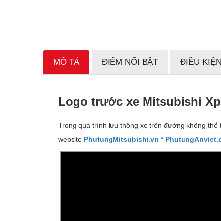
MÔ TẢ
ĐIỂM NỔI BẬT
ĐIỀU KIỆ
Logo tr
ướ
c xe Mitsubishi Xp
Trong quá trình lưu thông xe trên đường không thể 
website
PhutungMitsubishi.vn
* PhutungAnviet