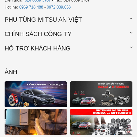
Điện thoại:
024 8589 3707
- Fax: 024 8589 3707
Hotline:
0969 718 488
-
0972.039.638
PHỤ TÙNG MITSU AN VIỆT
CHÍNH SÁCH CÔNG TY
HỖ TRỢ KHÁCH HÀNG
ẢNH