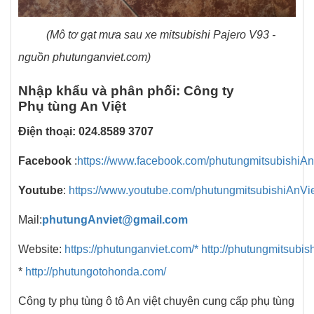
(Mô tơ gạt mưa sau xe mitsubishi Pajero V93 -
nguồn phutunganviet.com)
Nhập khẩu và phân phối: Công ty
Phụ tùng An Việt
Điện thoại: 024.8589 3707
Facebook
:
https://www.facebook.com/phutungmitsubishiAn
Youtube
:
https://www.youtube.com/phutungmitsubishiAnVi
Mail:
phutungAnviet@gmail.com
Website:
https://phutunganviet.com/*
http://phutungmitsubish
*
http://phutungotohonda.com/
Công ty phụ tùng ô tô An việt chuyên cung cấp phụ tùng