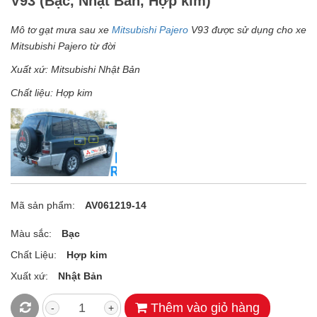
V93 (Bạc, Nhật Bản, Hợp kim)
Mô tơ gạt mưa sau xe
Mitsubishi Pajero
V93 được sử dụng cho xe
Mitsubishi Pajero từ đời
Xuất xứ: Mitsubishi Nhật Bản
Chất liệu: Hợp kim
Mã sản phẩm:
AV061219-14
Màu sắc:
Bạc
Chất Liệu:
Hợp kim
Xuất xứ:
Nhật Bản
Thêm vào giỏ hàng
-
+