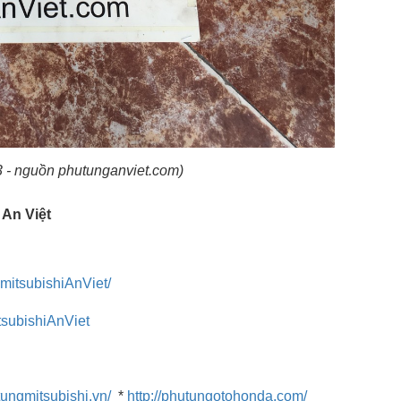
 nguồn phutunganviet.com)
 An Việt
mitsubishiAnViet/
tsubishiAnViet
tungmitsubishi.vn/
*
http://phutungotohonda.com/