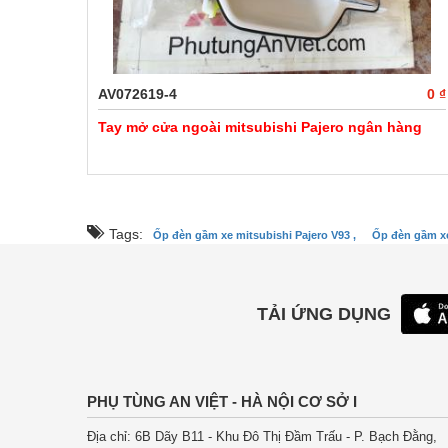
AV072619-4
0 ₫
Tay mở cửa ngoài mitsubishi Pajero ngân hàng
Tags:
Ốp đèn gầm xe mitsubishi Pajero V93 ,
Ốp đèn gầm xe
TẢI ỨNG DỤNG
PHỤ TÙNG AN VIỆT - HÀ NỘI CƠ SỞ I
Địa chỉ: 6B Dãy B11 - Khu Đô Thị Đầm Trấu - P. Bạch Đằng,