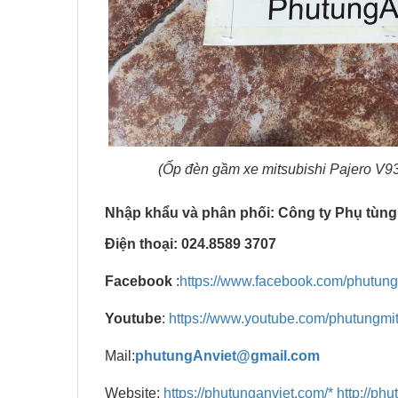
(Ốp đèn gầm xe mitsubishi Pajero V93 -
Nhập khẩu và phân phối: Công ty Phụ tùng
Điện thoại: 024.8589 3707
Facebook
:
https://www.facebook.com/phutung
Youtube
:
https://www.youtube.com/phutungmi
Mail:
phutungAnviet@gmail.com
Website:
https://phutunganviet.com/*
http://phu