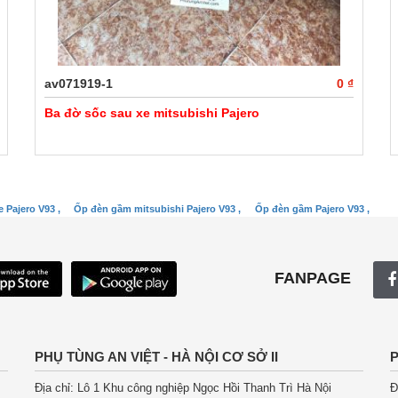
av071919-1
0 ₫
Ba đờ sốc sau xe mitsubishi Pajero
 Pajero V93 ,
Ốp đèn gầm mitsubishi Pajero V93 ,
Ốp đèn gầm Pajero V93 ,
FANPAGE
PHỤ TÙNG AN VIỆT - HÀ NỘI CƠ SỞ II
P
Địa chỉ: Lô 1 Khu công nghiệp Ngọc Hồi Thanh Trì Hà Nội
Đ