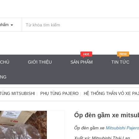
phẩm
 CHỦ
GIỚI THIỆU
SẢN PHẨM
TIN TỨC
ÀNG
TÙNG MITSUBISHI
PHỤ TÙNG PAJERO
HỆ THỐNG THÂN VỎ XE PA
Ốp đèn gầm xe mitsub
Ốp đèn gầm xe
Mitsubishi Pajer
Xuất xứ: Mitsubishi Thái Lan