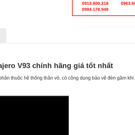
0913.800.218
0963.6
0984.178.948
N
jero V93 chính hãng giá tốt nhất
phân thuộc hệ thống thân vỏ, có công dụng bảo vệ đèn gầm khi