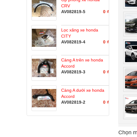
CRV
AV082819-5
0 ₫
Lọc xăng xe honda
CITY
AV082819-4
0 ₫
Càng A trên xe honda
Accord
AV082819-3
0 ₫
Càng A dưới xe honda
Accord
AV082819-2
0 ₫
Chọn m