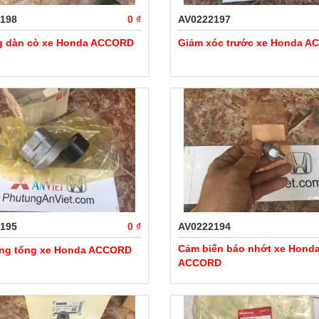
198
0 ₫
AV0222197
 dàn cò xe Honda ACCORD
Giảm xóc trước xe Honda 
195
0 ₫
AV0222194
Cảm biến báo nhớt xe Hond
ng tổng xe Honda ACCORD
ACCORD