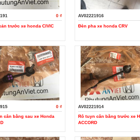
191
0 ₫
AV02221916
 cản trước xe honda CIVIC
Đèn pha xe honda CRV
915
0 ₫
AV02221914
n cân bằng sau xe Honda
Rô tuyn cân bằng trước xe 
RD
ACCORD