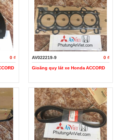
0 ₫
AV022219-9
0 ₫
ACCORD
Gioăng quy lát xe Honda ACCORD