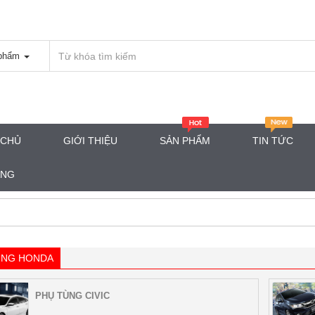
phẩm
 CHỦ
GIỚI THIỆU
SẢN PHẨM
TIN TỨC
ÀNG
ÙNG HONDA
PHỤ TÙNG CIVIC