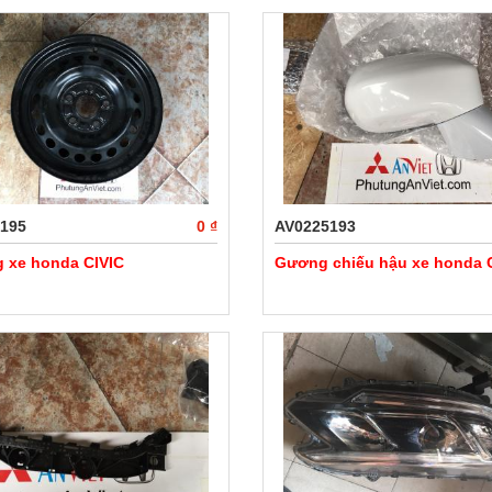
195
0 ₫
AV0225193
g xe honda CIVIC
Gương chiếu hậu xe honda 