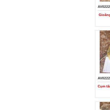
AV0222
Gioăng
AV0222
Cụm tă