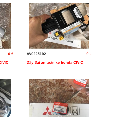
0 ₫
AV0225192
0 ₫
CIVIC
Dây đai an toàn xe honda CIVIC