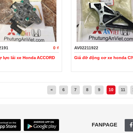
2191
0 ₫
AV02211922
ợ lực lái xe Honda ACCORD
Giá đỡ động cơ xe honda CI
«
6
7
8
9
10
11
FANPAGE