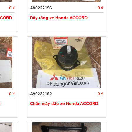
0 ₫
AV0222196
0 ₫
ACCORD
Dây tổng xe Honda ACCORD
0 ₫
AV0222192
0 ₫
a
Chân máy dầu xe Honda ACCORD