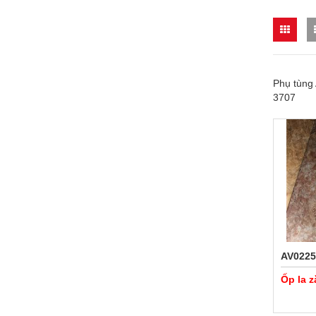
Phụ tùng 
3707
AV0225
Ốp la 