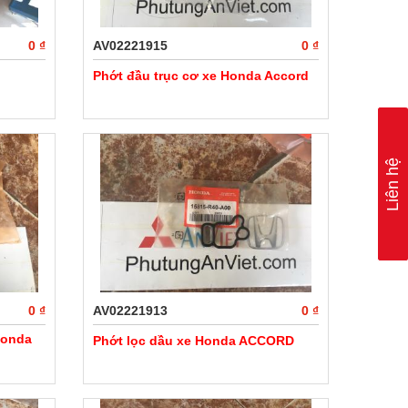
0 ₫
AV02221915
0 ₫
Phớt đầu trục cơ xe Honda Accord
Liên hệ
0 ₫
AV02221913
0 ₫
Honda
Phớt lọc dầu xe Honda ACCORD