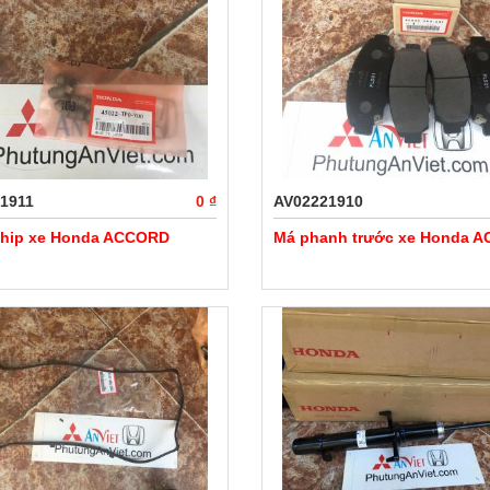
1911
0 ₫
AV02221910
hip xe Honda ACCORD
Má phanh trước xe Honda 