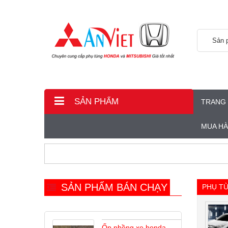
Sản 
SẢN PHẨM
TRANG
MUA H
SẢN PHẨM BÁN CHẠY
PHỤ T
Ốp phồng xe honda