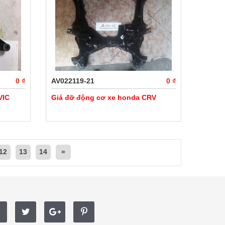
0 ₫
AV022119-21
0 ₫
VIC
Giá đỡ động cơ xe honda CRV
12
13
14
»