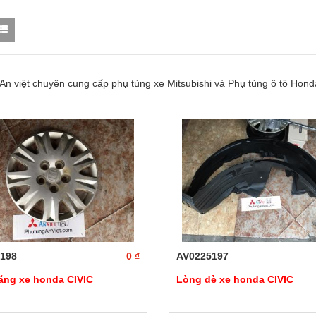
An việt chuyên cung cấp phụ tùng xe Mitsubishi và Phụ tùng ô tô Honda
198
0 ₫
AV0225197
zăng xe honda CIVIC
Lòng dè xe honda CIVIC