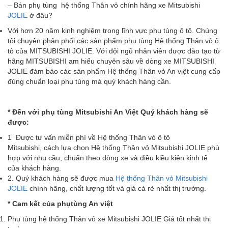
– Bán phụ tùng hệ thống Thân vỏ chính hãng xe Mitsubishi
JOLIE
ở đâu?
Với hơn 20 năm kinh nghiệm trong lĩnh vực phụ tùng ô tô. Chúng
tôi chuyên phân phối các sản phẩm phụ tùng Hệ thống Thân vỏ ô
tô của MITSUBISHI JOLIE. Với đội ngũ nhân viên được đào tạo từ
hãng MITSUBISHI am hiểu chuyên sâu về dòng xe MITSUBISHI
JOLIE đảm bảo các sản phẩm Hệ thống Thân vỏ An việt cung cấp
đúng chuẩn loại phụ tùng mà quý khách hàng cần.
* Đ
ế
n v
ớ
i phụ tùng Mitsubishi An Vi
ệ
t Qu
ý
kh
á
ch h
à
ng s
ẽ
đ
ượ
c:
1 Được tư vấn miễn phí về Hệ thống Thân vỏ ô tô
Mitsubishi, cách lựa chọn Hệ thống Thân vỏ Mitsubishi JOLIE phù
hợp với nhu cầu, chuẩn theo dòng xe và điều kiều kiện kinh tế
của khách hàng.
2. Quý khách hàng sẽ được mua
Hệ thống Thân vỏ Mitsubishi
JOLIE
chính hãng, chất lượng tốt và giá cả rẻ nhất thị trường.
*
Cam k
ế
t c
ủ
a
phụtùng
An vi
ệ
t
Phụ tùng hệ thống Thân vỏ xe Mitsubishi JOLIE Giá tốt nhất thị