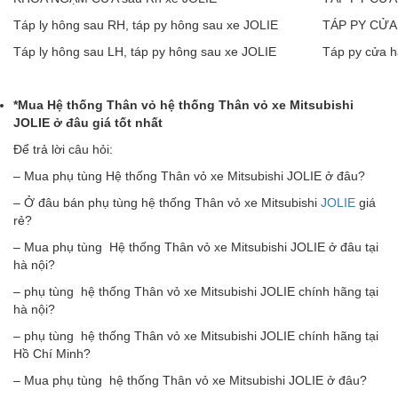
Táp ly hông sau RH, táp py hông sau xe JOLIE
TÁP PY CỬA 
Táp ly hông sau LH, táp py hông sau xe JOLIE
Táp py cửa h
*Mua H
ệ
th
ố
ng
Thân v
ỏ
hệ thống Thân v
ỏ
xe Mitsubishi
JOLIE
ở
đâ
u gi
á
t
ố
t nh
ấ
t
Để trả lời câu hỏi:
– Mua phụ tùng Hệ thống Thân vỏ xe Mitsubishi JOLIE ở đâu?
– Ở đâu bán phụ tùng hệ thống Thân vỏ xe Mitsubishi
JOLIE
giá
rẻ?
– Mua phụ tùng Hệ thống Thân vỏ xe Mitsubishi JOLIE ở đâu tại
hà nội?
– phụ tùng hệ thống Thân vỏ xe Mitsubishi JOLIE chính hãng tại
hà nội?
– phụ tùng hệ thống Thân vỏ xe Mitsubishi JOLIE chính hãng tại
Hồ Chí Minh?
– Mua phụ tùng hệ thống Thân vỏ xe Mitsubishi JOLIE ở đâu?