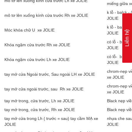
mô tơ lên xuống kính cửa trước Lh xe JOLIE
miếng giữa x
k lỗ - balck
mô tơ lên xuống kính cửa trước Rh xe JOLIE
JOLIE
k lỗ - balck
Móc khóa chữ U xe JOLIE
Liên hệ
JOLIE
có lỗ - bản 
Khóa ngậm cửa trước Rh xe JOLIE
JOLIE
có lỗ- bản đ
Khóa ngậm cửa trước Lh xe JOLIE
JOLIE
chrom-nẹp v
tay mở cửa Ngoài trước, Sau ngoài LH xe JOLIE
xe JOLIE
chrom-nẹp v
tay mở cửa ngoài trước, sau Rh xe JOLIE
xe JOLIE
tay mở trong, cửa trước, Lh xe JOLIE
Black nẹp vi
tay mở trong, cửa trước, Rh xe JOLIE
Black nẹp vi
tay mở cửa trong Lh ( trước = sau) tay cầm MẠ xe
nhựa che sau
JOLIE
JOLIE