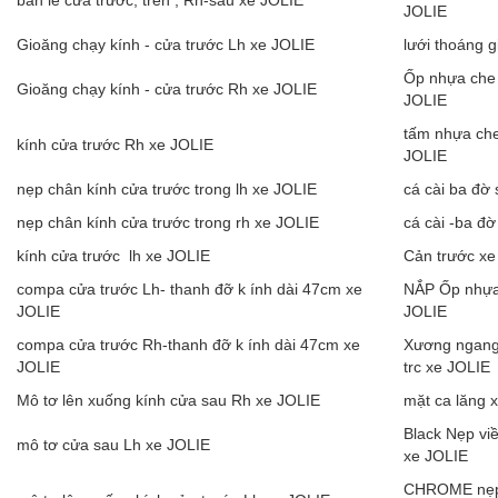
bản lề cửa trước, trên , Rh-sau xe JOLIE
JOLIE
Gioăng chạy kính - cửa trước Lh xe JOLIE
lưới thoáng 
Ốp nhựa che 
Gioăng chạy kính - cửa trước Rh xe JOLIE
JOLIE
tấm nhựa che
kính cửa trước Rh xe JOLIE
JOLIE
nẹp chân kính cửa trước trong lh xe JOLIE
cá cài ba đờ
nẹp chân kính cửa trước trong rh xe JOLIE
cá cài -ba đờ
kính cửa trước lh xe JOLIE
Cản trước xe
compa cửa trước Lh- thanh đỡ k ính dài 47cm xe
NẮP Ốp nhựa 
JOLIE
JOLIE
compa cửa trước Rh-thanh đỡ k ính dài 47cm xe
Xương ngang
JOLIE
trc xe JOLIE
Mô tơ lên xuống kính cửa sau Rh xe JOLIE
mặt ca lăng 
Black Nẹp viề
mô tơ cửa sau Lh xe JOLIE
xe JOLIE
CHROME nẹp 