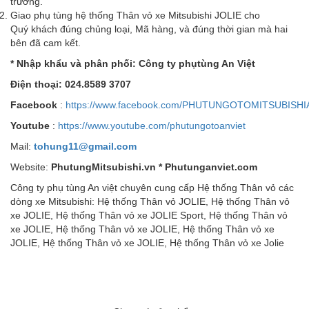
trường.
Giao phụ tùng hệ thống Thân vỏ xe Mitsubishi JOLIE cho
Quý khách đúng chủng loại, Mã hàng, và đúng thời gian mà hai
bên đã cam kết.
* Nh
ậ
p kh
ẩ
u v
à
ph
â
n ph
ố
i: C
ô
ng ty phụtùng An Vi
ệ
t
Đi
ệ
n tho
ạ
i: 024.8589 3707
Facebook
:
https://www.facebook.com/PHUTUNGOTOMITSUBISHI
Youtube
:
https://www.youtube.com/phutungotoanviet
Mail:
tohung11@gmail.com
Website:
PhutungMitsubishi.vn * Phutunganviet.com
Công ty phụ tùng An việt chuyên cung cấp Hệ thống Thân vỏ các
dòng xe Mitsubishi: Hệ thống Thân vỏ JOLIE, Hệ thống Thân vỏ
xe JOLIE, Hệ thống Thân vỏ xe JOLIE Sport, Hệ thống Thân vỏ
xe JOLIE, Hệ thống Thân vỏ xe JOLIE, Hệ thống Thân vỏ xe
JOLIE, Hệ thống Thân vỏ xe JOLIE, Hệ thống Thân vỏ xe Jolie