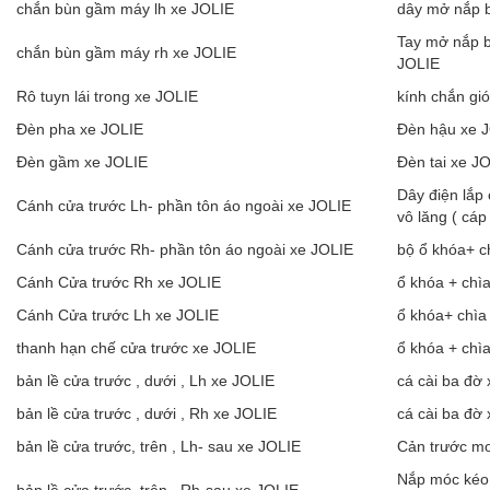
chắn bùn gầm máy lh xe JOLIE
dây mở nắp b
Tay mở nắp bì
chắn bùn gầm máy rh xe JOLIE
JOLIE
Rô tuyn lái trong xe JOLIE
kính chắn gi
Đèn pha xe JOLIE
Đèn hậu xe 
Đèn gầm xe JOLIE
Đèn tai xe J
Dây điện lắp
Cánh cửa trước Lh- phần tôn áo ngoài xe JOLIE
vô lăng ( cá
Cánh cửa trước Rh- phần tôn áo ngoài xe JOLIE
bộ ổ khóa+ c
Cánh Cửa trước Rh xe JOLIE
ổ khóa + chì
Cánh Cửa trước Lh xe JOLIE
ổ khóa+ chìa
thanh hạn chế cửa trước xe JOLIE
ổ khóa + chì
bản lề cửa trước , dưới , Lh xe JOLIE
cá cài ba đờ
bản lề cửa trước , dưới , Rh xe JOLIE
cá cài ba đờ
bản lề cửa trước, trên , Lh- sau xe JOLIE
Cản trước m
Nắp móc kéo 