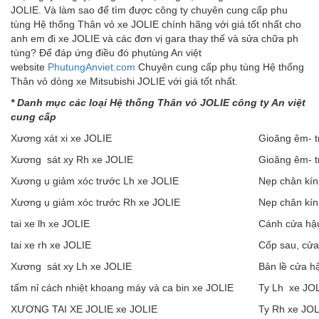
JOLIE. Và làm sao để tìm được công ty chuyên cung cấp phu
tùng Hệ thống Thân vỏ xe JOLIE chính hãng với giá tốt nhất cho
anh em đi xe JOLIE và các đơn vị gara thay thế và sửa chữa ph
tùng? Để đáp ứng điều đó phụtùng An việt
website
PhutungAnviet.com
Chuyên cung cấp phụ tùng Hệ thống
Thân vỏ dòng xe Mitsubishi JOLIE với giá tốt nhất.
* Danh m
ụ
c c
á
c lo
ạ
i H
ệ
th
ố
ng
Thân v
ỏ
JOLIE
c
ô
ng ty An vi
ệ
t
cung c
ấ
p
Xương xát xi xe JOLIE
Gioăng êm- t
Xương sát xy Rh xe JOLIE
Gioăng êm- t
Xương ụ giảm xóc trước Lh xe JOLIE
Nẹp chân kín
Xương ụ giảm xóc trước Rh xe JOLIE
Nẹp chân kín
tai xe lh xe JOLIE
Cánh cửa hậu
tai xe rh xe JOLIE
Cốp sau, cử
Xương sát xy Lh xe JOLIE
Bản lề cửa h
tấm nỉ cách nhiệt khoang máy và ca bin xe JOLIE
Ty Lh xe JO
XƯƠNG TAI XE JOLIE xe JOLIE
Ty Rh xe JOL