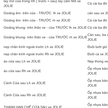
tay mở cửa trong Rh ( trước = sau) tay cầm MẠ xe
Cá cài ba đờ
JOLIE
Gioăng êm- trên cửa - TRƯỚC lh xe JOLIE
cản sau xe J
Gioăng êm- trên cửa - TRƯỚC rh xe JOLIE
Cá cài ba đờ
Gioăng khung- trên thân xe - cửa TRƯỚC lh xe JOLIE
Cá cài ba đờ
Cản sau, ba 
Gioăng khung- trên thân xe - cửa TRƯỚC rh xe JOLIE
JOLIE
nẹp chân kính ngoài trước Lh xe JOLIE
Đuôi lướt gi
nẹp chân kính ngoài trước Rh xe JOLIE
Đuôi cá xe J
áo cửa sau Lh xe JOLIE
Nẹp thùng x
Ốp nhựa bản 
áo cửa sau Rh xe JOLIE
JOLIE
Ốp nhựa bản 
Cánh Cửa sau Lh xe JOLIE
JOLIE
Ốp nhựa bản 
Cánh Cửa sau Rh xe JOLIE
JOLIE
Ốp nhựa bản 
THANH HẠN CHẾ CỬA SAU xe JOLIE