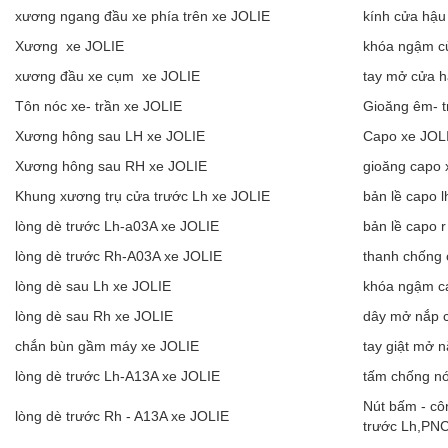
xương ngang đầu xe phía trên xe JOLIE
kính cửa hậu
Xương xe JOLIE
khóa ngậm c
xương đầu xe cụm xe JOLIE
tay mở cửa h
Tôn nóc xe- trần xe JOLIE
Gioăng êm- t
Xương hông sau LH xe JOLIE
Capo xe JOL
Xương hông sau RH xe JOLIE
gioăng capo 
Khung xương trụ cửa trước Lh xe JOLIE
bản lề capo 
lòng dè trước Lh-a03A xe JOLIE
bản lề capo 
lòng dè trước Rh-A03A xe JOLIE
thanh chống 
lòng dè sau Lh xe JOLIE
khóa ngậm c
lòng dè sau Rh xe JOLIE
dây mở nắp 
chắn bùn gầm máy xe JOLIE
tay giật mở 
lòng dè trước Lh-A13A xe JOLIE
tấm chống n
Nút bấm - cô
lòng dè trước Rh - A13A xe JOLIE
trước Lh,PNC