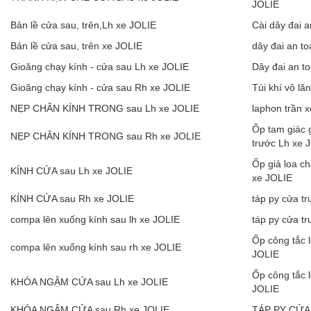
JOLIE
Bản lề cửa sau, trên,Lh xe JOLIE
Cài dây đai 
Bản lề cửa sau, trên xe JOLIE
dây đai an t
Gioăng chạy kính - cửa sau Lh xe JOLIE
Dây đai an t
Gioăng chạy kính - cửa sau Rh xe JOLIE
Túi khí vô lă
NẸP CHÂN KÍNH TRONG sau Lh xe JOLIE
laphon trần 
Ốp tam giác 
NẸP CHÂN KÍNH TRONG sau Rh xe JOLIE
trước Lh xe 
Ốp giả loa c
KÍNH CỬA sau Lh xe JOLIE
xe JOLIE
KÍNH CỬA sau Rh xe JOLIE
táp py cửa t
compa lên xuống kính sau lh xe JOLIE
táp py cửa t
Ốp công tắc 
compa lên xuống kính sau rh xe JOLIE
JOLIE
Ốp công tắc 
KHÓA NGẬM CỬA sau Lh xe JOLIE
JOLIE
KHÓA NGẬM CỬA sau Rh xe JOLIE
TÁP PY CỬA 