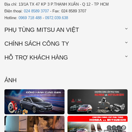
Địa chỉ: 13/1A TX 47 KP 3 P.THẠNH XUÂN - Q 12 - TP HCM
Điện thoại:
024 8589 3707
- Fax: 024 8589 3707
Hotline:
0969 718 488
-
0972.039.638
PHỤ TÙNG MITSU AN VIỆT
CHÍNH SÁCH CÔNG TY
HỖ TRỢ KHÁCH HÀNG
ẢNH