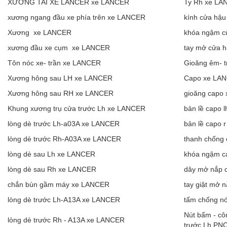
XƯƠNG TAI XE LANCER xe LANCER
Ty Rh xe L
xương ngang đầu xe phía trên xe LANCER
kính cửa hậ
Xương xe LANCER
khóa ngậm c
xương đầu xe cụm xe LANCER
tay mở cửa 
Tôn nóc xe- trần xe LANCER
Gioăng êm- t
Xương hông sau LH xe LANCER
Capo xe LA
Xương hông sau RH xe LANCER
gioăng capo
Khung xương trụ cửa trước Lh xe LANCER
bản lề capo 
lòng dè trước Lh-a03A xe LANCER
bản lề capo 
lòng dè trước Rh-A03A xe LANCER
thanh chống
lòng dè sau Lh xe LANCER
khóa ngậm c
lòng dè sau Rh xe LANCER
dây mở nắp 
chắn bùn gầm máy xe LANCER
tay giật mở
lòng dè trước Lh-A13A xe LANCER
tấm chống n
Nút bấm - cô
lòng dè trước Rh - A13A xe LANCER
trước Lh,PN