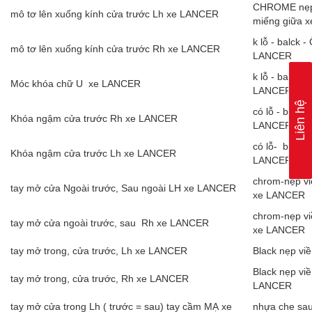
CHROME nẹp 
mô tơ lên xuống kính cửa trước Lh xe LANCER
miếng giữa 
k lỗ - balck
mô tơ lên xuống kính cửa trước Rh xe LANCER
LANCER
k lỗ - balck
Móc khóa chữ U xe LANCER
LANCER
Liên hệ
có lỗ - bản 
Khóa ngậm cửa trước Rh xe LANCER
LANCER
có lỗ- bản đ
Khóa ngậm cửa trước Lh xe LANCER
LANCER
chrom-nẹp v
tay mở cửa Ngoài trước, Sau ngoài LH xe LANCER
xe LANCER
chrom-nẹp v
tay mở cửa ngoài trước, sau Rh xe LANCER
xe LANCER
tay mở trong, cửa trước, Lh xe LANCER
Black nẹp vi
Black nẹp vi
tay mở trong, cửa trước, Rh xe LANCER
LANCER
tay mở cửa trong Lh ( trước = sau) tay cầm MẠ xe
nhựa che sau