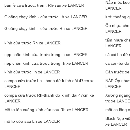
Nắp móc kéo 
bản lề cửa trước, trên , Rh-sau xe LANCER
LANCER
Gioăng chạy kính - cửa trước Lh xe LANCER
lưới thoáng 
Ốp nhựa che 
Gioăng chạy kính - cửa trước Rh xe LANCER
LANCER
tấm nhựa che
kính cửa trước Rh xe LANCER
LANCER
nẹp chân kính cửa trước trong lh xe LANCER
cá cài ba đờ
nẹp chân kính cửa trước trong rh xe LANCER
cá cài -ba đ
kính cửa trước lh xe LANCER
Cản trước x
compa cửa trước Lh- thanh đỡ k ính dài 47cm xe
NẮP Ốp nhựa 
LANCER
LANCER
compa cửa trước Rh-thanh đỡ k ính dài 47cm xe
Xương ngang
LANCER
trc xe LANC
Mô tơ lên xuống kính cửa sau Rh xe LANCER
mặt ca lăng
Black Nẹp viề
mô tơ cửa sau Lh xe LANCER
xe LANCER