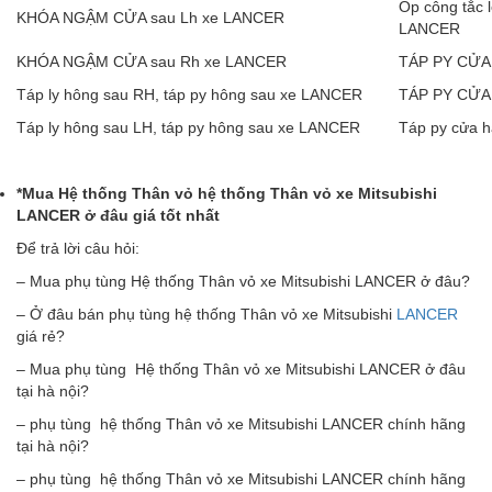
Ốp công tắc 
KHÓA NGẬM CỬA sau Lh xe LANCER
LANCER
KHÓA NGẬM CỬA sau Rh xe LANCER
TÁP PY CỬA
Táp ly hông sau RH, táp py hông sau xe LANCER
TÁP PY CỬA
Táp ly hông sau LH, táp py hông sau xe LANCER
Táp py cửa 
*Mua H
ệ
th
ố
ng
Thân v
ỏ
h
ệ
th
ố
ng Thân v
ỏ
xe Mitsubishi
LANCER
ở
đâ
u gi
á
t
ố
t nh
ấ
t
Để trả lời câu hỏi:
– Mua phụ tùng Hệ thống Thân vỏ xe Mitsubishi LANCER ở đâu?
– Ở đâu bán phụ tùng hệ thống Thân vỏ xe Mitsubishi
LANCER
giá rẻ?
– Mua phụ tùng Hệ thống Thân vỏ xe Mitsubishi LANCER ở đâu
tại hà nội?
– phụ tùng hệ thống Thân vỏ xe Mitsubishi LANCER chính hãng
tại hà nội?
– phụ tùng hệ thống Thân vỏ xe Mitsubishi LANCER chính hãng