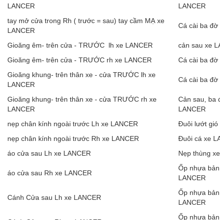
LANCER
LANCER
tay mở cửa trong Rh ( trước = sau) tay cầm MẠ xe
Cá cài ba đ
LANCER
Gioăng êm- trên cửa - TRƯỚC lh xe LANCER
cản sau xe 
Gioăng êm- trên cửa - TRƯỚC rh xe LANCER
Cá cài ba đ
Gioăng khung- trên thân xe - cửa TRƯỚC lh xe
Cá cài ba đ
LANCER
Gioăng khung- trên thân xe - cửa TRƯỚC rh xe
Cản sau, ba 
LANCER
LANCER
nẹp chân kính ngoài trước Lh xe LANCER
Đuôi lướt gi
nẹp chân kính ngoài trước Rh xe LANCER
Đuôi cá xe 
áo cửa sau Lh xe LANCER
Nẹp thùng x
Ốp nhựa bản 
áo cửa sau Rh xe LANCER
LANCER
Ốp nhựa bản 
Cánh Cửa sau Lh xe LANCER
LANCER
Ốp nhựa bản 