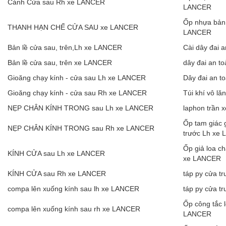
Cánh Cửa sau Rh xe LANCER
LANCER
Ốp nhựa bản 
THANH HẠN CHẾ CỬA SAU xe LANCER
LANCER
Bản lề cửa sau, trên,Lh xe LANCER
Cài dây đai 
Bản lề cửa sau, trên xe LANCER
dây đai an 
Gioăng chạy kính - cửa sau Lh xe LANCER
Dây đai an t
Gioăng chạy kính - cửa sau Rh xe LANCER
Túi khí vô l
NẸP CHÂN KÍNH TRONG sau Lh xe LANCER
laphon trần
Ốp tam giác 
NẸP CHÂN KÍNH TRONG sau Rh xe LANCER
trước Lh xe
Ốp giả loa c
KÍNH CỬA sau Lh xe LANCER
xe LANCER
KÍNH CỬA sau Rh xe LANCER
táp py cửa t
compa lên xuống kính sau lh xe LANCER
táp py cửa 
Ốp công tắc 
compa lên xuống kính sau rh xe LANCER
LANCER