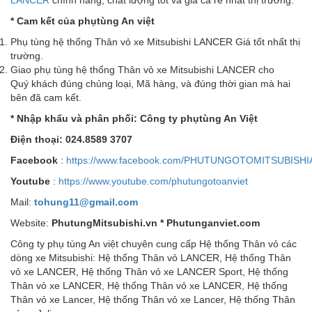
LANCER
chính hãng, chất lượng tốt và giá cả rẻ nhất thị trường.
*
Cam k
ế
t c
ủ
a
ph
ụ
tùng
An vi
ệ
t
Phụ tùng hệ thống Thân vỏ xe Mitsubishi LANCER Giá tốt nhất thị
trường.
Giao phụ tùng hệ thống Thân vỏ xe Mitsubishi LANCER cho
Quý khách đúng chủng loại, Mã hàng, và đúng thời gian mà hai
bên đã cam kết.
* Nh
ậ
p kh
ẩ
u v
à
ph
â
n ph
ố
i: C
ô
ng ty ph
ụ
t
ù
ng An Vi
ệ
t
Đi
ệ
n tho
ạ
i: 024.8589 3707
Facebook
:
https://www.facebook.com/PHUTUNGOTOMITSUBISHI
Youtube
:
https://www.youtube.com/phutungotoanviet
Mail:
tohung11@gmail.com
Website:
PhutungMitsubishi.vn * Phutunganviet.com
Công ty phụ tùng An việt chuyên cung cấp Hệ thống Thân vỏ các
dòng xe Mitsubishi: Hệ thống Thân vỏ LANCER, Hệ thống Thân
vỏ xe LANCER, Hệ thống Thân vỏ xe LANCER Sport, Hệ thống
Thân vỏ xe LANCER, Hệ thống Thân vỏ xe LANCER, Hệ thống
Thân vỏ xe Lancer, Hệ thống Thân vỏ xe Lancer, Hệ thống Thân