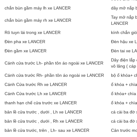
chắn bùn gầm máy lh xe LANCER
dây mở nắp b
Tay mở nắp bì
chắn bùn gầm máy rh xe LANCER
LANCER
Rô tuyn lái trong xe LANCER
kính chắn g
Đèn pha xe LANCER
Đèn hậu xe
Đèn gầm xe LANCER
Đèn tai xe 
Dây điện lắp
Cánh cửa trước Lh- phần tôn áo ngoài xe LANCER
vô lăng ( cá
Cánh cửa trước Rh- phần tôn áo ngoài xe LANCER
bộ ổ khóa+ c
Cánh Cửa trước Rh xe LANCER
ổ khóa + chì
Cánh Cửa trước Lh xe LANCER
ổ khóa+ chìa
thanh hạn chế cửa trước xe LANCER
ổ khóa + chì
bản lề cửa trước , dưới , Lh xe LANCER
cá cài ba đờ
bản lề cửa trước , dưới , Rh xe LANCER
cá cài ba đờ
bản lề cửa trước, trên , Lh- sau xe LANCER
Cản trước m