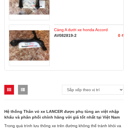
Càng A dưới xe honda Accord
AV082819-2
0 ₫
H
ệ
th
ố
ng Thân v
ỏ
xe LANCER đ
ượ
c ph
ụ
t
ù
ng an vi
ệ
t nh
ậ
p
kh
ẩ
u v
à
ph
â
n ph
ố
i ch
í
nh h
ã
ng v
ớ
i gi
á
t
ố
t nh
ấ
t t
ạ
i Vi
ệ
t Nam
Trong quá trình lưu thông xe trên đường không thể tránh khỏi va