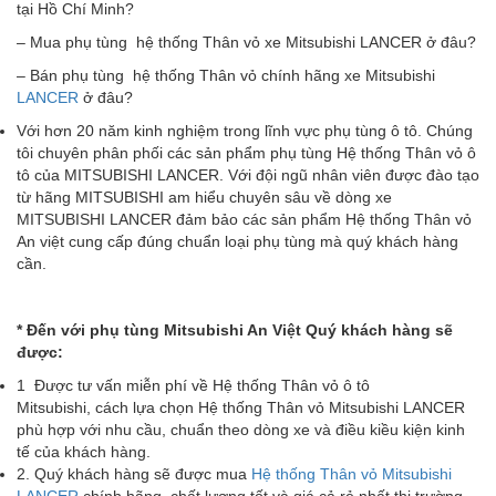
tại Hồ Chí Minh?
– Mua phụ tùng hệ thống Thân vỏ xe Mitsubishi LANCER ở đâu?
– Bán phụ tùng hệ thống Thân vỏ chính hãng xe Mitsubishi
LANCER
ở đâu?
Với hơn 20 năm kinh nghiệm trong lĩnh vực phụ tùng ô tô. Chúng
tôi chuyên phân phối các sản phẩm phụ tùng Hệ thống Thân vỏ ô
tô của MITSUBISHI LANCER. Với đội ngũ nhân viên được đào tạo
từ hãng MITSUBISHI am hiểu chuyên sâu về dòng xe
MITSUBISHI LANCER đảm bảo các sản phẩm Hệ thống Thân vỏ
An việt cung cấp đúng chuẩn loại phụ tùng mà quý khách hàng
cần.
* Đ
ế
n v
ớ
i ph
ụ
t
ù
ng Mitsubishi An Vi
ệ
t Qu
ý
kh
á
ch h
à
ng s
ẽ
đ
ượ
c:
1 Được tư vấn miễn phí về Hệ thống Thân vỏ ô tô
Mitsubishi, cách lựa chọn Hệ thống Thân vỏ Mitsubishi LANCER
phù hợp với nhu cầu, chuẩn theo dòng xe và điều kiều kiện kinh
tế của khách hàng.
2. Quý khách hàng sẽ được mua
Hệ thống Thân vỏ Mitsubishi