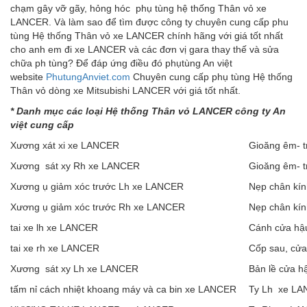
chạm gây vỡ gãy, hỏng hóc phụ tùng hệ thống Thân vỏ xe
LANCER. Và làm sao để tìm được công ty chuyên cung cấp phu
tùng Hệ thống Thân vỏ xe LANCER chính hãng với giá tốt nhất
cho anh em đi xe LANCER và các đơn vị gara thay thế và sửa
chữa ph tùng? Để đáp ứng điều đó phụtùng An việt
website
PhutungAnviet.com
Chuyên cung cấp phụ tùng Hệ thống
Thân vỏ dòng xe Mitsubishi LANCER với giá tốt nhất.
*
Danh m
ụ
c c
á
c lo
ạ
i H
ệ
th
ố
ng
Thân v
ỏ
LANCER c
ô
ng ty An
vi
ệ
t cung c
ấ
p
Xương xát xi xe LANCER
Gioăng êm- t
Xương sát xy Rh xe LANCER
Gioăng êm- t
Xương ụ giảm xóc trước Lh xe LANCER
Nẹp chân kí
Xương ụ giảm xóc trước Rh xe LANCER
Nẹp chân kí
tai xe lh xe LANCER
Cánh cửa hậ
tai xe rh xe LANCER
Cốp sau, cử
Xương sát xy Lh xe LANCER
Bản lề cửa 
tấm nỉ cách nhiệt khoang máy và ca bin xe LANCER
Ty Lh xe L