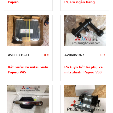
Pajero
Pajero ngân hàng
AV060719-11
0 ₫
AV060519-7
0 ₫
Két nước xe mitsubishi
Rô tuyn bót lái phụ xe
Pajero V45
mitsubishi Pajero V33