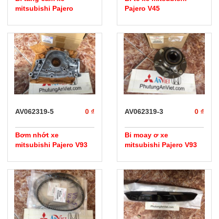
mitsubishi Pajero
Pajero V45
AV062319-5
0 ₫
AV062319-3
0 ₫
Bơm nhớt xe
Bi moay ơ xe
mitsubishi Pajero V93
mitsubishi Pajero V93