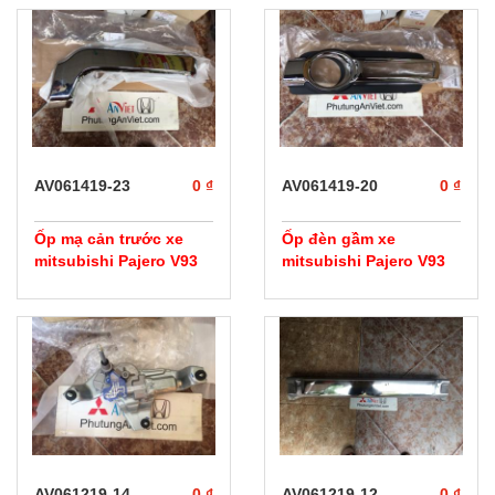
AV061419-23
0 ₫
AV061419-20
0 ₫
Ốp mạ cản trước xe
Ốp đèn gầm xe
mitsubishi Pajero V93
mitsubishi Pajero V93
AV061219-14
0 ₫
AV061219-12
0 ₫