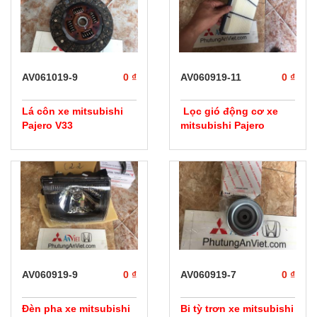
AV061019-9
0 ₫
AV060919-11
0 ₫
Lá côn xe mitsubishi
Lọc gió động cơ xe
Pajero V33
mitsubishi Pajero
AV060919-9
0 ₫
AV060919-7
0 ₫
Đèn pha xe mitsubishi
Bi tỳ trơn xe mitsubishi