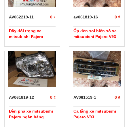
AV062219-11
0 ₫
av061819-16
0 ₫
Dây đối trọng xe
Ốp đèn soi biển số xe
mitsubishi Pajero
mitsubishi Pajero V93
AV061819-12
0 ₫
AV061519-1
0 ₫
Đèn pha xe mitsubishi
Ca lăng xe mitsubishi
Pajero ngân hàng
Pajero V93