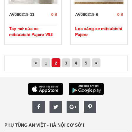
AV060219-11
0 ₫
AV060219-6
0 ₫
Tay mở cửa xe
Lọc xăng xe mitsubishi
mitsubishi Pajero V93
Pajero
«
1
2
3
4
5
»
PHỤ TÙNG AN VIỆT - HÀ NỘI CƠ SỞ I