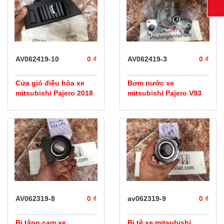
AV062419-10
0 ₫
AV062419-3
0 ₫
Cửa gió điều hòa xe
Bơm nước xe
mitsubishi Pajero 2018
mitsubishi Pajero V93
AV062319-8
0 ₫
av062319-9
0 ₫
Bi tăng cam xe
Bi tê xe mitsubishi