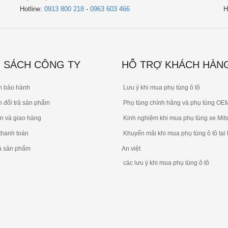
Hotline:
0913 800 218
-
0963 603 466
H
 SÁCH CÔNG TY
HỖ TRỢ KHÁCH HÀN
h bảo hành
Lưu ý khi mua phụ tùng ô tô
 đổi trả sản phẩm
Phụ tùng chính hãng và phụ tùng OE
n và giao hàng
Kinh nghiệm khi mua phụ tùng xe Mits
thanh toán
Khuyến mãi khi mua phụ tùng ô tô tại
á sản phẩm
An việt
các lưu ý khi mua phụ tùng ô tô