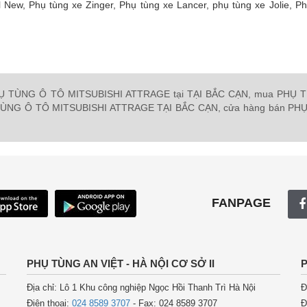
ll New, Phụ tùng xe Zinger, Phụ tùng xe Lancer, phụ tùng xe Jolie, P
Ụ TÙNG Ô TÔ MITSUBISHI ATTRAGE tại TẠI BẮC CẠN,
mua PHỤ 
TÙNG Ô TÔ MITSUBISHI ATTRAGE TẠI BẮC CẠN,
cửa hàng bán PH
FANPAGE
PHỤ TÙNG AN VIỆT - HÀ NỘI CƠ SỞ II
P
Địa chỉ: Lô 1 Khu công nghiệp Ngọc Hồi Thanh Trì Hà Nội
Đ
Điện thoại:
024 8589 3707
- Fax: 024 8589 3707
Đ