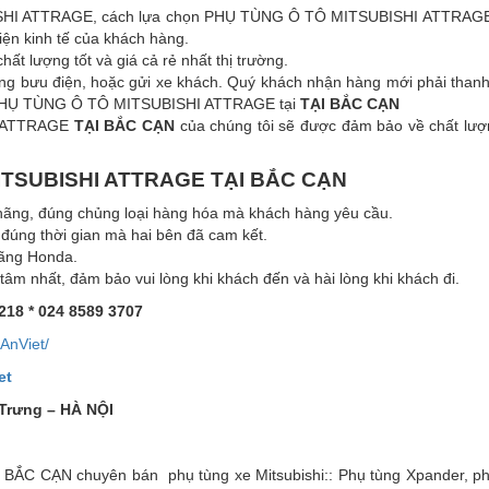
SHI ATTRAGE, cách lựa chọn PHỤ TÙNG Ô TÔ MITSUBISHI ATTRAGE
iện kinh tế của khách hàng.
 lượng tốt và giá cả rẻ nhất thị trường.
g bưu điện, hoặc gửi xe khách. Quý khách nhận hàng mới phải thanh 
 lý PHỤ TÙNG Ô TÔ MITSUBISHI ATTRAGE tại
TẠI BẮC CẠN
I ATTRAGE
TẠI BẮC CẠN
của chúng tôi sẽ được đảm bảo về chất lượ
ITSUBISHI ATTRAGE TẠI BẮC CẠN
g, đúng chủng loại hàng hóa mà khách hàng yêu cầu.
đúng thời gian mà hai bên đã cam kết.
hãng Honda.
m nhất, đảm bảo vui lòng khi khách đến và hài lòng khi khách đi.
218 * 024 8589 3707
AnViet/
et
 Trưng – HÀ NỘI
 CẠN chuyên bán phụ tùng xe Mitsubishi:: Phụ tùng Xpander, ph