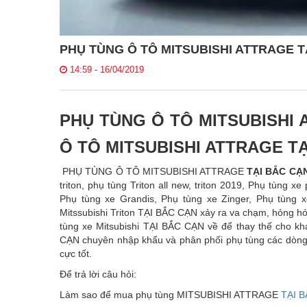
PHỤ TÙNG Ô TÔ MITSUBISHI ATTRAGE T
14:59 - 16/04/2019
PHỤ TÙNG Ô TÔ MITSUBISHI 
Ô TÔ MITSUBISHI ATTRAGE T
PHỤ TÙNG Ô TÔ MITSUBISHI ATTRAGE
TẠI BẮC CẠ
triton, phụ tùng Triton all new, triton 2019, Phụ tùng x
Phụ tùng xe Grandis, Phụ tùng xe Zinger, Phụ tùng x
Mitssubishi Triton TẠI BẮC CẠN xảy ra va chạm, hỏng hó
tùng xe Mitsubishi TẠI BẮC CẠN về để thay thế cho 
CẠN chuyên nhập khẩu và phân phối phụ tùng các dòng
cực tốt.
Để trả lời câu hỏi:
Làm sao để mua phụ tùng MITSUBISHI ATTRAGE
TẠI 