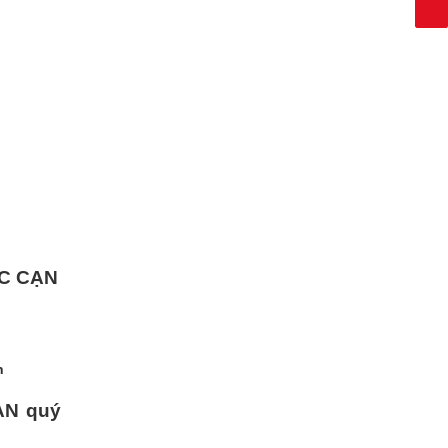
ẮC CẠN
n
ẠN quý