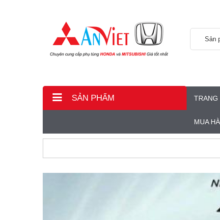
Sản 
SẢN PHẨM
TRANG
MUA H