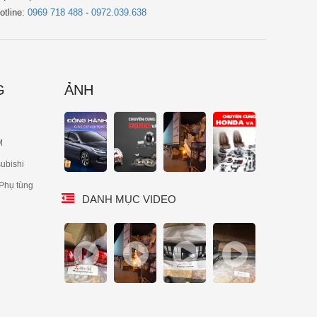
otline:
0969 718 488
-
0972.039.638
G
ẢNH
M
ubishi
 Phụ tùng
DANH MỤC VIDEO