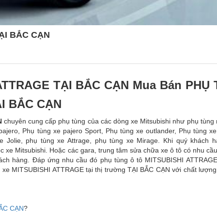
ẠI BẮC CẠN
ATTRAGE TẠI BẮC CẠN Mua Bán PHỤ
ẠI BẮC CẠN
N
chuyên cung cấp phụ tùng của các dòng xe Mitsubishi như phụ tùng 
e pajero, Phụ tùng xe pajero Sport, Phụ tùng xe outlander, Phụ tùng x
e Jolie, phụ tùng xe Attrage, phụ tùng xe Mirage. Khi quý khách h
c xe Mitsubishi. Hoặc các gara, trung tâm sửa chữa xe ô tô có nhu c
khách hàng. Đáp ứng nhu cầu đó phụ tùng ô tô MITSUBISHI ATTRAG
 xe MITSUBISHI ATTRAGE tại thị trường TẠI BẮC CẠN với chất lượng 
BẮC CẠN
?