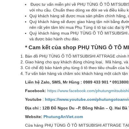
Được tư vấn miễn phí về PHỤ TÙNG Ô TÔ MITSUBI
với nhu cầu. Chuẩn theo dòng xe đời xe và điều kiều k
Quý khách hàng sẽ được mua sản phẩm chính hãng, chất
Quý khách hàng sẽ được giao hàng tận nới bằng đườn
nên rất yên tâm khi mua Phụ Tùng ô tô tại các đại
Quý khách hàng mua PHỤ TÙNG Ô TÔ MITSUBISH
và được bảo hành chu đáo.
*
Cam kết của shop PHỤ TÙNG Ô TÔ M
Bán đồ PHỤ TÙNG Ô TÔ MITSUBISHI ATTRAGE chính hãn
Giao hàng cho quy khách đúng chủng loại, Mã hàng, và 
Có chế độ bảo hành phụ tùng ô tô theo tiêu chuẩn của 
Tư vấn bán hàng và chăm sóc khách hàng một cách tận tâ
Liên hệ Zalo, SMS, Mr Hùng : 0989 433 901 * 0913800
Facebook:
https://www.facebook.com/phutungmitsubishi
Youtube
:
https://www.youtube.com/phutungotoanvi
Địa chỉ : 12B Đỗ Ngọc Du –P. Đồng Nhân – Q. Hai Bà
Website:
PhutungAnViet.com
Cửa hàng PHỤ TÙNG Ô TÔ MITSUBISHI ATTRAGE TẠI BẮC