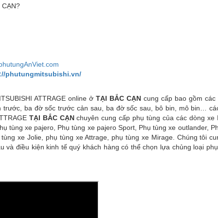
C CẠN?
phutungAnViet.com
://phutungmitsubishi.vn/
ITSUBISHI ATTRAGE online ở
TẠI BẮC CẠN
cung cấp bao gồm các
ản trước, ba đờ sốc trước cản sau, ba đờ sốc sau, bô bin, mô bin… c
 ATTRAGE
TẠI BẮC CẠN
chuyên cung cấp phụ tùng của các dòng xe M
 Phụ tùng xe pajero, Phụ tùng xe pajero Sport, Phụ tùng xe outlander, P
tùng xe Jolie, phụ tùng xe Attrage, phụ tùng xe Mirage. Chúng tôi c
và điều kiện kinh tế quý khách hàng có thể chọn lựa chủng loại phụ