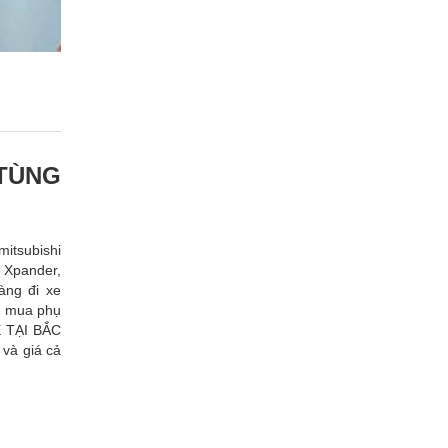
 TÙNG
mitsubishi
e Xpander,
àng đi xe
ầu mua phụ
E TẠI BẮC
và giá cả