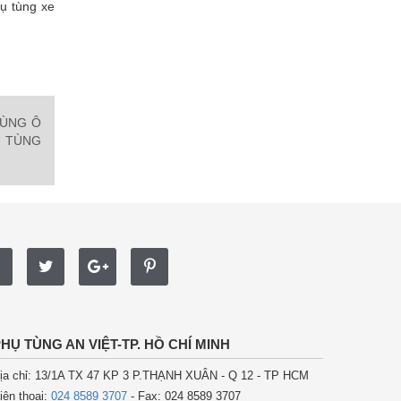
hụ tùng xe
TÙNG Ô
Ụ TÙNG
HỤ TÙNG AN VIỆT-TP. HỒ CHÍ MINH
ịa chỉ: 13/1A TX 47 KP 3 P.THẠNH XUÂN - Q 12 - TP HCM
iện thoại:
024 8589 3707
- Fax: 024 8589 3707