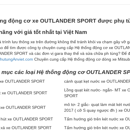
ống động cơ xe OUTLANDER SPORT được phụ tùng
hãng với giá tốt nhất tại Việt Nam
á trình lưu thông xe trên đường không thể tránh khỏi va chạm gây 
ao để tìm được công ty chuyên cung cấp Hệ thống động cơ xe OUTLAN
NDER SPORT và các đơn vị gara thay thế và sửa chữa ph tùng? Để đá
hutungAnviet.com
Chuyên cung cấp Hệ thống động cơ dòng xe Mitsub
h m
ụ
c c
á
c lo
ạ
i H
ệ
th
ố
ng
đ
ộ
ng c
ơ
OUTLANDER S
 xe OUTLANDER SPORT
cánh quạt kẹt nước xe OUTLAND
Lồng quạt két nước- ngắn- MT x
út xe OUTLANDER SPORT
SPORT
mô tơ- 2 giắc- quạt làm mát két n
ả xe OUTLANDER SPORT
2017 ( cỡ S quay ngược đh ) xe
m hút xe OUTLANDER SPORT
Tấm hướng gió trên két nước xe
m xả xe OUTLANDER SPORT
Tấm hướng gió trên két nước xe