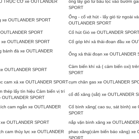
U TRỤC CƠ xe OUTLANDER
ống lấy gió từ bầu lọc vào bướm
SPORT
Ống - cổ vịt hút - lấy gió từ ngoài v
g xe OUTLANDER SPORT
OUTLANDER SPORT
xe OUTLANDER SPORT
Cổ hút Gió xe OUTLANDER SPOR
N xe OUTLANDER SPORT
Cổ góp khí xả thải-đoạn đầu xe
ng bánh đà xe OUTLANDER
Ống xả thải đoạn xe OUTLANDER
Cảm biến khí xả ( cảm biến oxi) 
 xe OUTLANDER SPORT
SPORT
rục cam xả xe OUTLANDER SPORT
cụm chân gas xe OUTLANDER SP
m thép lấy tín hiệu Cảm biến vị trí
cổ đổ xăng (sắt) xe OUTLANDER 
 xe OUTLANDER SPORT
 xích cam ngắn xe OUTLANDER
Cổ bình xăng( cao su, sát bình) 
SPORT
m xe OUTLANDER SPORT
nắp vặn bình xăng xe OUTLANDE
xích cam thủy lực xe OUTLANDER
phao xăng(cảm biến báo xăng) x
SPORT