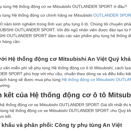
ụ tùng Hệ thống động cơ xe Mitsubishi OUTLANDER SPORT ở đâu?
ụ tùng Hệ thống động cơ chính hãng xe Mitsubishi
OUTLANDER SPOR
0 năm kinh nghiệm trong lĩnh vực phụ tùng ô tô. Chúng tôi chuyên ph
UBISHI OUTLANDER SPORT. Với đội ngũ nhân viên được đào tạo từ 
HI OUTLANDER SPORT đảm bảo các sản phẩm phụ tùng hệ thống động
h hàng cần.
v
ớ
i H
ệ
th
ố
ng
đ
ộ
ng c
ơ
Mitsubishi An Vi
ệ
t Qu
ý
kh
á
 vấn miễn phí về phụ tùng Hệ thống động cơ ô tô Mitsubishi, cách lựa
R SPORT phù hợp với nhu cầu, chuẩn theo dòng xe và điều kiều kiện
hách hàng sẽ được mua phụ tùng
Hệ thống động cơ Mitsubishi OUT
trường.
 k
ế
t c
ủ
a
H
ệ
th
ố
ng
đ
ộ
ng c
ơ
ô
t
ô
Mitsubi
 hệ thống động cơ xe Mitsubishi OUTLANDER SPORT Giá tốt nhất thị t
 tùng hệ thống động cơ xe Mitsubishi OUTLANDER SPORT cho Quý khác
am kết.
 kh
ẩ
u v
à
ph
â
n ph
ố
i: C
ô
ng ty phụ tùng An Vi
ệ
t