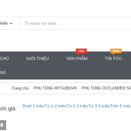
phẩm
 CHỦ
GIỚI THIỆU
SẢN PHẨM
TIN TỨC
ÀNG
Trang chủ
PHỤ TÙNG MITSUBISHI
PHỤ TÙNG OUTLANDER S
Dưới 1 triệu
Từ 1-2 triệu
Từ 2-3 triệu
Từ 3-5 triệu
Trên 5 triệ
ức giá: