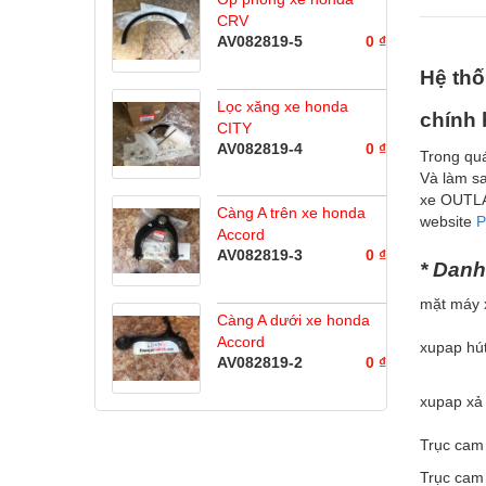
CRV
AV082819-5
0 ₫
Hệ th
Lọc xăng xe honda
chính 
CITY
AV082819-4
0 ₫
Trong qu
Và làm s
xe OUTLA
Càng A trên xe honda
website
P
Accord
AV082819-3
0 ₫
* Dan
mặt máy
Càng A dưới xe honda
Accord
xupap h
AV082819-2
0 ₫
xupap x
Trục ca
Trục ca