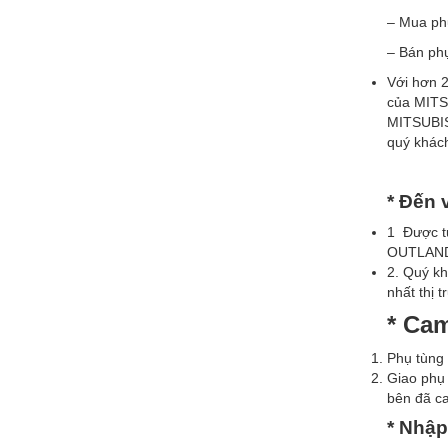
– Mua ph
– Bán ph
Với hơn 2
của MITS
MITSUBIS
quý khác
* Đ
ế
n 
1 Được tư
OUTLANDE
2. Quý k
nhất thị 
*
Cam
Phụ tùng
Giao phụ
bên đã c
* Nh
ậ
p