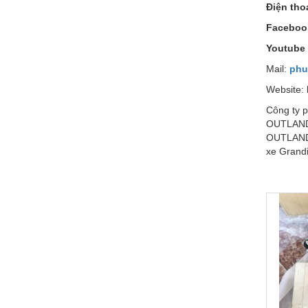
Đi
ệ
n tho
Faceboo
Youtube
Mail:
phu
Website:
Công ty p
OUTLAND
OUTLANDE
xe Grandi