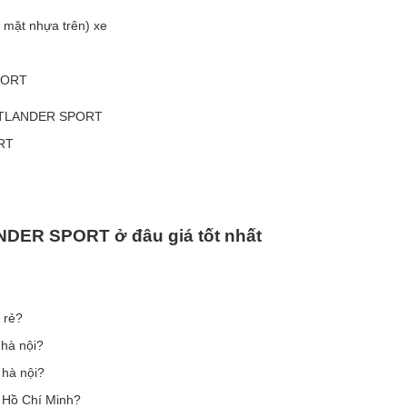
 mặt nhựa trên) xe
PORT
 OUTLANDER SPORT
RT
LANDER SPORT
ở
đâ
u gi
á
t
ố
t nh
ấ
t
 rẻ?
hà nội?
 hà nội?
 Hồ Chí Minh?