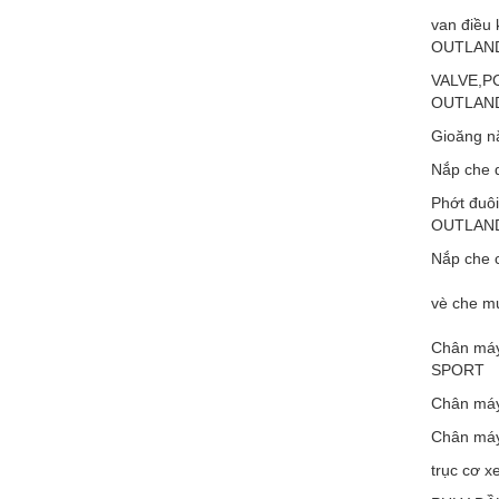
van điều 
OUTLAN
VALVE,PC
OUTLAN
Gioăng 
Nắp che
Phớt đuôi
OUTLAN
Nắp che
vè che 
Chân má
SPORT
Chân má
Chân má
trục cơ