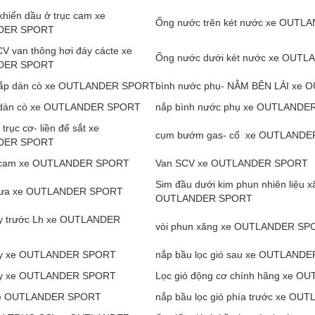
khiển dầu ở trục cam xe
Ống nước trên két nước xe OUT
DER SPORT
V van thông hơi đáy cácte xe
Ống nước dưới két nước xe OUT
DER SPORT
nắp dàn cò xe OUTLANDER SPORT
bình nước phụ- NẰM BÊN LÁI xe
 dàn cò xe OUTLANDER SPORT
nắp bình nước phụ xe OUTLAND
 trục cơ- liền đế sắt xe
cụm bướm gas- cổ xe OUTLAND
DER SPORT
 cam xe OUTLANDER SPORT
Van SCV xe OUTLANDER SPORT
Sim đầu dưới kim phun nhiên liệu x
mưa xe OUTLANDER SPORT
OUTLANDER SPORT
y trước Lh xe OUTLANDER
vòi phun xăng xe OUTLANDER SP
y xe OUTLANDER SPORT
nắp bầu lọc gió sau xe OUTLAND
y xe OUTLANDER SPORT
Lọc gió động cơ chính hãng xe 
 xe OUTLANDER SPORT
nắp bầu lọc gió phía trước xe O