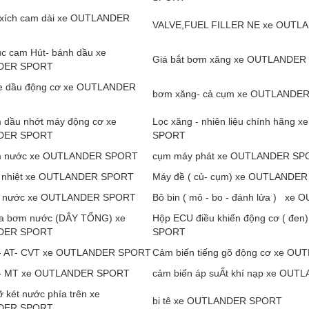
 xích cam dài xe OUTLANDER
VALVE,FUEL FILLER NE xe OUT
ục cam Hút- bánh dầu xe
Giá bắt bơm xăng xe OUTLANDE
DER SPORT
te dầu động cơ xe OUTLANDER
bơm xăng- cả cụm xe OUTLANDE
 dầu nhớt máy động cơ xe
Lọc xăng - nhiên liệu chính hãng
DER SPORT
SPORT
 nước xe OUTLANDER SPORT
cụm máy phát xe OUTLANDER SP
g nhiệt xe OUTLANDER SPORT
Máy đề ( củ- cụm) xe OUTLANDE
m nước xe OUTLANDER SPORT
Bô bin ( mô - bo - đánh lửa ) x
oa bơm nước (DÂY TỔNG) xe
Hộp ECU điều khiển động cơ ( đe
DER SPORT
SPORT
c- AT- CVT xe OUTLANDER SPORT
Cảm biến tiếng gõ động cơ xe 
c- MT xe OUTLANDER SPORT
cảm biến áp suẤt khí nạp xe OU
 két nước phía trên xe
bi tê xe OUTLANDER SPORT
DER SPORT