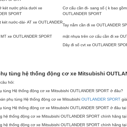
 két nước phía dưới xe
Cơ cấu cần đi- sang số ( k bao gồm
DER SPORT
OUTLANDER SPORT
t két nước-dài- AT xe OUTLANDER
Tay nắm cần đi xe OUTLANDER S
số MT xe OUTLANDER SPORT
mặt nhựa trên cơ cấu cần đi xe
Dây đi số cvt xe OUTLANDER SPO
hụ tùng h
ệ
th
ố
ng
đ
ộ
ng c
ơ
xe Mitsubishi OUT
 câu hỏi:
ụ tùng Hệ thống động cơ xe Mitsubishi OUTLANDER SPORT ở đâu?
bán phụ tùng Hệ thống động cơ xe Mitsubishi
OUTLANDER SPORT
giá
ụ tùng Hệ thống động cơ xe Mitsubishi OUTLANDER SPORT ở đâu tại 
ng hệ thống động cơ xe Mitsubishi OUTLANDER SPORT chính hãng tại
ng hệ thống động cơ xe Mitsubishi OUTLANDER SPORT chính hãng tại