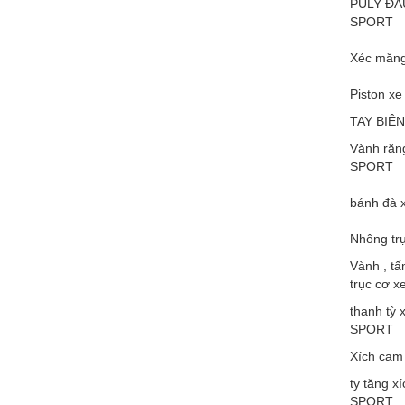
PULY ĐẦ
SPORT
Xéc măn
Piston 
TAY BIÊ
Vành ră
SPORT
bánh đà
Nhông t
Vành , tấ
trục cơ
thanh tỳ
SPORT
Xích ca
ty tăng 
SPORT