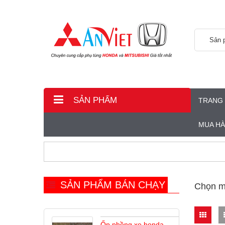
Sản 
SẢN PHẨM
TRANG
MUA H
SẢN PHẨM BÁN CHẠY
Chọn m
Ốp phồng xe honda