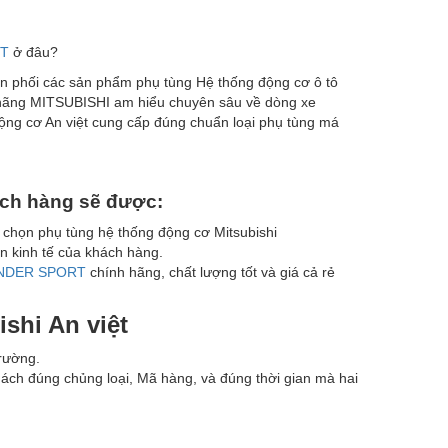
T
ở đâu?
ân phối các sản phẩm phụ tùng Hệ thống động cơ ô tô
hãng MITSUBISHI am hiểu chuyên sâu về dòng xe
 cơ An việt cung cấp đúng chuẩn loại phụ tùng má
ch h
à
ng s
ẽ
đ
ượ
c:
 chọn phụ tùng hệ thống động cơ Mitsubishi
 kinh tế của khách hàng.
LANDER SPORT
chính hãng, chất lượng tốt và giá cả rẻ
shi An vi
ệ
t
rường.
h đúng chủng loại, Mã hàng, và đúng thời gian mà hai