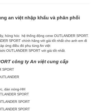
 an việt nhập khẩu và phân phối
vỡ gãy, hỏng hóc hệ thống động cơxe OUTLANDER SPORT.
DER SPORT chính hãng với giá tốt nhất cho anh em đi
p ứng điều đó phụ tùng An việt
ishi OUTLANDER SPORT với giá tốt nhất.
PORT
c
ô
ng ty An vi
ệ
t cung c
ấ
p
ER SPORT
e OUTLANDER
ước, dàn nóng-HH
 OUTLANDER SPORT
 OUTLANDER SPORT
 OUTLANDER SPORT