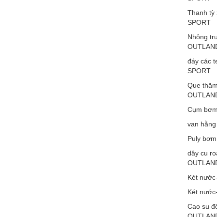
Thanh tỳ
SPORT
Nhông tr
OUTLAN
đáy các 
SPORT
Que thăm
OUTLAN
Cụm bơm
van hằn
Puly bơ
dây cu r
OUTLAN
Két nướ
Két nướ
Cao su đỡ
OUTLAN