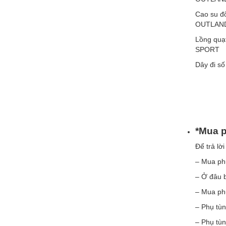
Cao su đỡ
OUTLAN
Lồng quạ
SPORT
Dây đi 
*Mua p
Để trả lời
– Mua ph
– Ở đâu 
– Mua ph
– Phụ tù
– Phụ tù