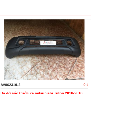
AV062319-2
0 ₫
Ba đờ sốc trước xe mitsubishi Triton 2016-2018