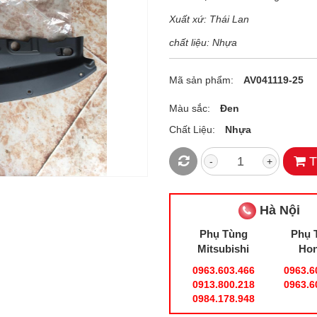
Xuất xứ: Thái Lan
chất liệu: Nhựa
Mã sản phẩm:
AV041119-25
Màu sắc:
Đen
Chất Liệu:
Nhựa
T
-
+
Hà Nội
Phụ Tùng
Phụ 
Mitsubishi
Ho
0963.603.466
0963.6
0913.800.218
0963.6
0984.178.948