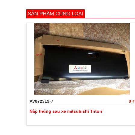
SẢN PHẨM CÙNG LOẠI
AV072319-7
0 ₫
Nắp thùng sau xe mitsubishi Triton