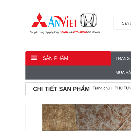
Sản 
SẢN PHẨM
TRANG
MUA H
CHI TIẾT SẢN PHẨM
Trang chủ
PHỤ TÙN