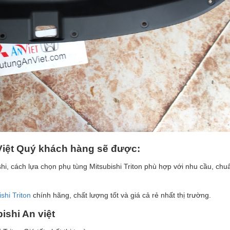
Vi
ệ
t Qu
ý
kh
á
ch h
à
ng s
ẽ
đ
ượ
c:
hi, cách lựa chọn phụ tùng Mitsubishi Triton phù hợp với nhu cầu, chuẩ
shi Triton
chính hãng, chất lượng tốt và giá cả rẻ nhất thị trường.
ishi An vi
ệ
t