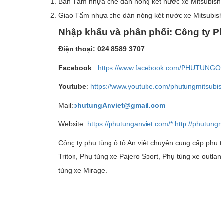
Bán Tấm nhựa che dàn nóng két nước xe Mitsubishi T
Giao Tấm nhựa che dàn nóng két nước xe Mitsubishi
Nh
ậ
p kh
ẩ
u v
à
ph
â
n ph
ố
i: C
ô
ng ty P
Đi
ệ
n tho
ạ
i: 024.8589 3707
Facebook
:
https://www.facebook.com/PHUTUNG
Youtube
:
https://www.youtube.com/phutungmitsubis
Mail:
phutungAnviet@gmail.com
Website:
https://phutunganviet.com/*
http://phutungm
Công ty phụ tùng ô tô An việt chuyên cung cấp phụ t
Triton, Phụ tùng xe Pajero Sport, Phụ tùng xe outla
tùng xe Mirage.