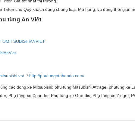
riton Giá tốt nhất thị trường.
 Triton cho Quý khách đúng chủng loại, Mã hàng, và đúng thời gian m
h
ụ
t
ù
ng An Vi
ệ
t
OTOMITSUBISHIANVIET
hiAnViet
itsubishi.vn/
*
http://phutungotohonda.com/
ùng các dòng xe Mitsubishi: phụ tùng Mitsubishi Attrage, phụtùng xe La
nder, Phụ tùng xe Xpander, Phụ tùng xe Grandis, Phụ tùng xe Zinger, Ph