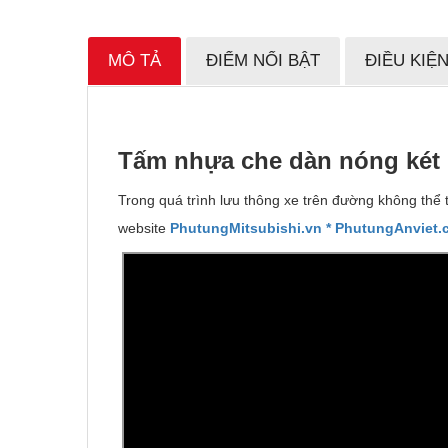
MÔ TẢ
ĐIỂM NỔI BẬT
ĐIỀU KIỆ
T
ấ
m nh
ự
a che d
à
n nóng két
Trong quá trình lưu thông xe trên đường không thể 
website
PhutungMitsubishi.vn
* PhutungAnviet