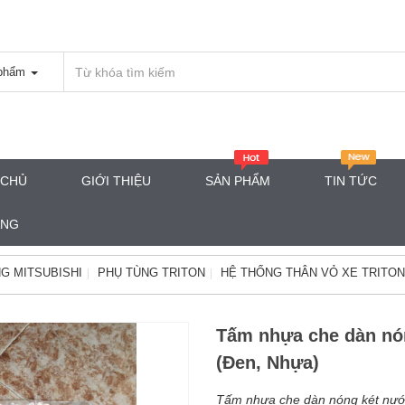
phẩm
 CHỦ
GIỚI THIỆU
SẢN PHẨM
TIN TỨC
ÀNG
G MITSUBISHI
PHỤ TÙNG TRITON
HỆ THỐNG THÂN VỎ XE TRITON
Tấm nhựa che dàn nón
(Đen, Nhựa)
Tấm nhựa che dàn nóng két nước 