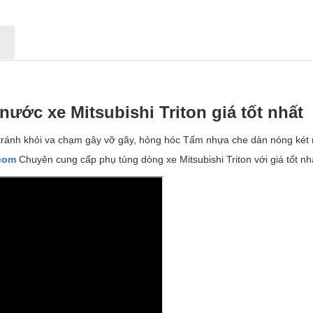
N
 n
ướ
c xe Mitsubishi Triton giá t
ố
t nh
ấ
t
tránh khỏi va chạm gây vỡ gãy, hỏng hóc Tấm nhựa che dàn nóng két nư
.com
Chuyên cung cấp phụ tùng dòng xe Mitsubishi Triton với giá tốt nh