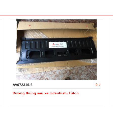
AV072319-6
0 ₫
Bưởng thùng sau xe mitsubishi Triton