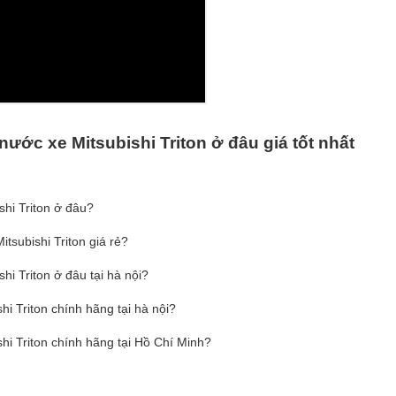
 n
ướ
c xe Mitsubishi Triton
ở
đâ
u gi
á
t
ố
t nh
ấ
t
hi Triton ở đâu?
subishi Triton giá rẻ?
i Triton ở đâu tại hà nội?
i Triton chính hãng tại hà nội?
i Triton chính hãng tại Hồ Chí Minh?