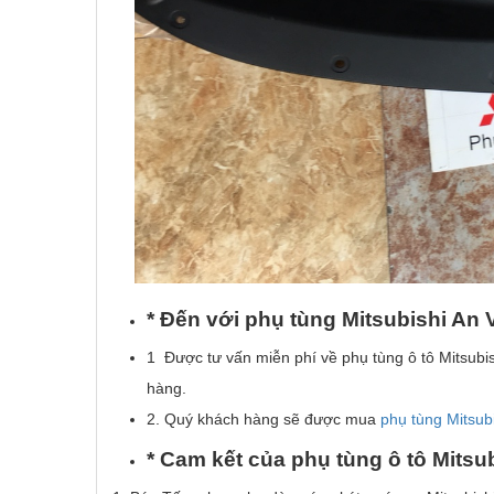
* Đ
ế
n v
ớ
i ph
ụ
t
ù
ng Mitsubishi An 
1 Được tư vấn miễn phí về phụ tùng ô tô Mitsubis
hàng.
2. Quý khách hàng sẽ được mua
phụ tùng Mitsubi
*
Cam k
ế
t c
ủ
a
ph
ụ
t
ù
ng
ô
t
ô
Mitsub