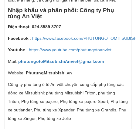
loại, Mã hàng, và đúng thời gian mà hai bên đã cam kết.
Nh
ậ
p kh
ẩ
u v
à
ph
â
n ph
ố
i: C
ô
ng ty Ph
ụ
t
ù
ng An Vi
ệ
t
Đi
ệ
n tho
ạ
i: 024.8589 3707
Facebook
:
https://www.facebook.com/PHUTUNGOTOMITSUBIS
Youtube
:
https://www.youtube.com/phutungotoanviet
Mail:
phutungotoMitsubishiAnviet@gmail.com
Website:
PhutungMitsubishi.vn
Công ty phụ tùng ô tô An việt chuyên cung cấp phụ tùng các
dòng xe Mitsubishi: phụ tùng Mitsubishi Triton, phụ tùng
Triton, Phụ tùng xe pajero, Phụ tùng xe pajero Sport, Phụ tùng
xe outlander, Phụ tùng xe Xpander, Phụ tùng xe Grandis, Phụ
tùng xe Zinger, Phụ tùng xe Jolie