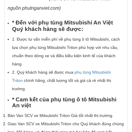
nguồn phutnganviet.com)
* Đ
ế
n v
ớ
i ph
ụ
t
ù
ng Mitsubishi An Vi
ệ
t
Qu
ý
kh
á
ch h
à
ng s
ẽ
đ
ượ
c:
1 Được tư vấn miễn phí về phụ tùng ô tô Mitsubishi, cách
lựa chọn phụ tùng Mitsubishi Triton phù hợp với nhu cầu,
chuẩn theo dòng xe và điều kiều kiện kinh tế của khách
hàng.
2. Quý khách hàng sẽ được mua
phụ tùng Mitsubishi
Triton
chính hãng, chất lượng tốt và giá cả rẻ nhất thị
trường.
*
Cam k
ế
t c
ủ
a
ph
ụ
t
ù
ng
ô
t
ô
Mitsubishi
An vi
ệ
t
Bán Van SCV xe Mitsubishi Triton Giá tốt nhất thị trường.
Giao Van SCV xe Mitsubishi Triton cho Quý khách đúng chủng