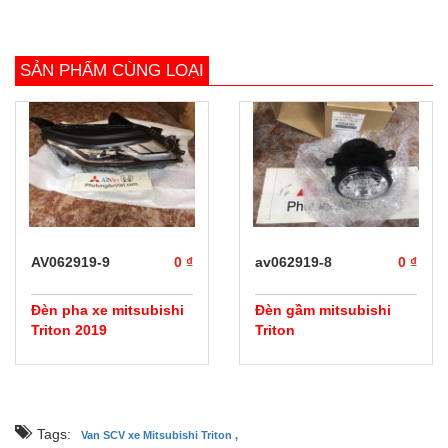
SẢN PHẨM CÙNG LOẠI
prev
next
AV062919-9
0 ₫
av062919-8
0 ₫
Đèn pha xe mitsubishi
Đèn gầm mitsubishi
Triton 2019
Triton
Tags:
Van SCV xe Mitsubishi Triton ,