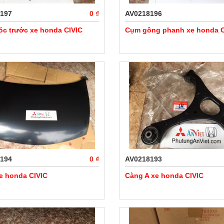
197
0 ₫
AV0218196
óc trước xe honda CIVIC
Cụm gông phanh xe honda C
194
0 ₫
AV0218193
e honda CIVIC
Càng A xe honda CIVIC