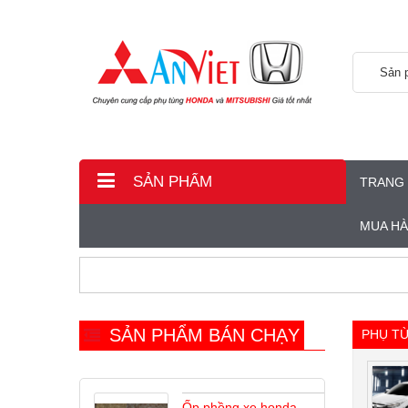
Sản 
SẢN PHẨM
TRANG
MUA H
SẢN PHẨM BÁN CHẠY
PHỤ T
Ốp phồng xe honda