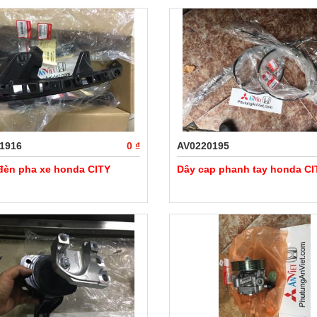
1916
0 ₫
AV0220195
 đèn pha xe honda CITY
Dây cap phanh tay honda CI