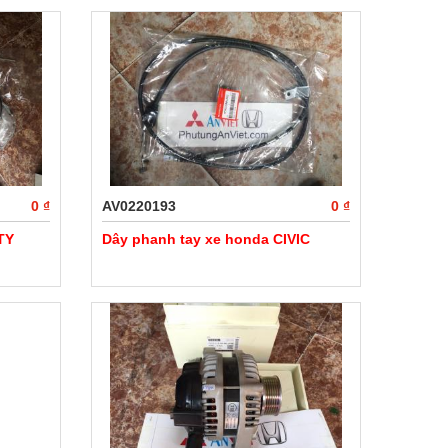
0 ₫
AV0220193
0 ₫
TY
Dây phanh tay xe honda CIVIC