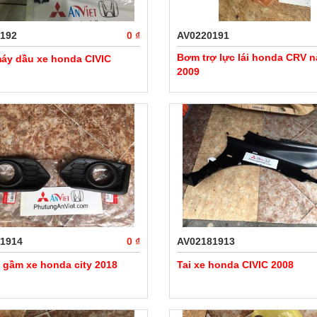
192
0 ₫
AV0220191
Bơm trợ lực lái honda CRV 
áy dầu xe honda CIVIC
2009
1914
0 ₫
AV02181913
 gầm xe honda city 2018
Tai xe honda CIVIC 2008