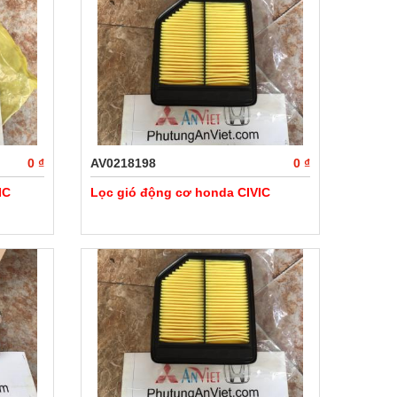
0 ₫
AV0218198
0 ₫
IC
Lọc gió động cơ honda CIVIC