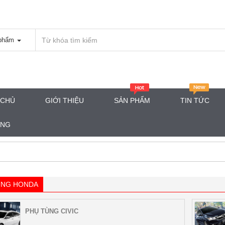
phẩm
 CHỦ
GIỚI THIỆU
SẢN PHẨM
TIN TỨC
ÀNG
ÙNG HONDA
PHỤ TÙNG CIVIC