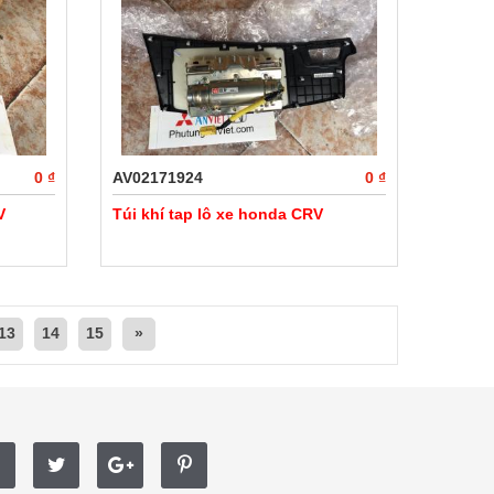
0 ₫
AV02171924
0 ₫
V
Túi khí tap lô xe honda CRV
13
14
15
»