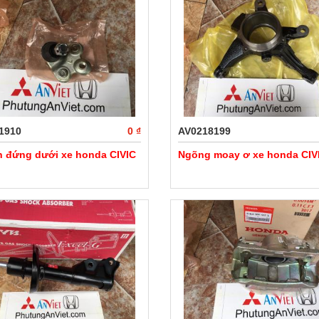
1910
0 ₫
AV0218199
n đứng dưới xe honda CIVIC
Ngõng moay ơ xe honda CIV