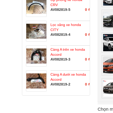
CRV
AV082819-5
0 ₫
Lọc xăng xe honda
CITY
AV082819-4
0 ₫
Càng A trên xe honda
Accord
AV082819-3
0 ₫
Càng A dưới xe honda
Accord
AV082819-2
0 ₫
Chọn m