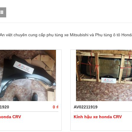
An việt chuyên cung cấp phụ tùng xe Mitsubishi và Phụ tùng ô tô Honda
1920
0 ₫
AV02211919
 honda CRV
Kính hậu xe honda CRV