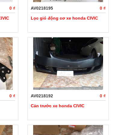
0 ₫
AV0218195
0 ₫
IVIC
Lọc gió động cơ xe honda CIVIC
0 ₫
AV0218192
0 ₫
Cản trước xe honda CIVIC