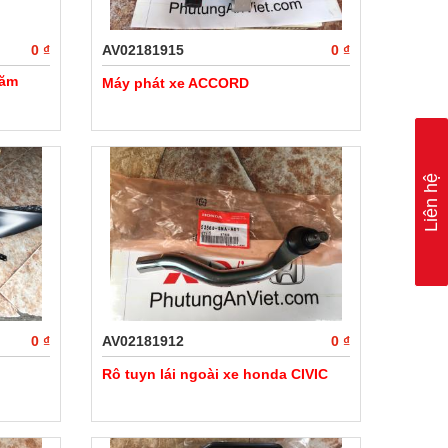
0 ₫
AV02181915
0 ₫
năm
Máy phát xe ACCORD
Liên hệ
0 ₫
AV02181912
0 ₫
Rô tuyn lái ngoài xe honda CIVIC