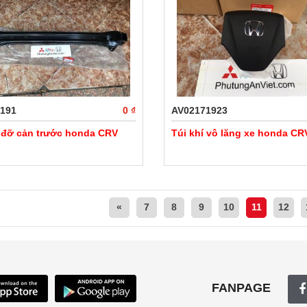
191
0 ₫
AV02171923
đỡ cản trước honda CRV
Túi khí vô lăng xe honda CR
«
7
8
9
10
11
12
FANPAGE